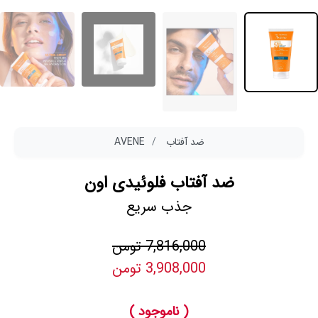
ضد آفتاب
AVENE
ضد آفتاب فلوئیدی اون
جذب سریع
7,816,000 تومن
3,908,000 تومن
( ناموجود )