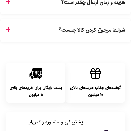
هزینه و زمان ارسال چقدر است؟
نمایندگی‌های معتبر تهیه شده و دارای بچ‌کد قابل استعلام هستند.
ارسال برای خریدهای بالای 5 تومان رایگان است. زمان تحویل در
تهران را میتوانید ارسال فوری همان روز یا هر روز کاری دیگر
شرایط مرجوع کردن کالا چیست؟
انتخاب کنید و برای شهرستان‌ها بین یک الی ۳ روز کاری از طریق
پست پیشتاز خواهد بود.
با توجه به بهداشتی بودن محصولات، مرجوعی تنها در صورت آکبند
بودن محصول و یا وجود نقص فنی/اشتباه در ارسال تا ۷ روز
امکان‌پذیر است. لطفا قبل از باز کردن پلمپ کالا، آن را بررسی
کنید.
گیفت‌های جذاب خریدهای بالای
پست رایگان برای خریدهای بالای
۱۰ میلیون
۵ میلیون
پشتیبانی و مشاوره واتس‌اپ