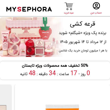
MY
S
EPHORA
حساب من
سبدخرید
50% تخفیف همه محصولات ویژه تابستان
48
34
17
0
روز -
ساعت :
دقیقه :
ثانیه