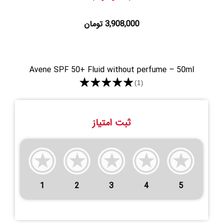
3,908,000 تومان
Avene SPF 50+ Fluid without perfume – 50ml
★★★★★
(1)
ثبت امتیاز
1
2
3
4
5