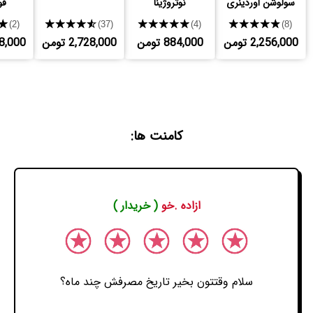
سولوشن اوردینری
نوتروژینا
فور
★
★★★★★
★★★★★
★★★★★
(2)
(37)
(4)
(8)
2,256,000 تومن
884,000 تومن
2,728,000 تومن
,268,000
کامنت ها:
ازاده .خو
( خریدار )
سلام وقتتون بخیر تاریخ مصرفش چند ماه؟