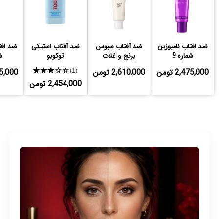
ضد افتاب نامبوزین
ضد آفتاب سبوس
ضد آفتاب استیکی
ضد افت
شماره 9
برنج و غلات
توکوبو
ش
پروبیوتیک بیوتی
2,475,000 تومن
2,610,000 تومن
★★★★★
,475,000
(1)
آف جوسان
2,454,000 تومن