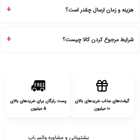
ارائه می‌شوند. محصولات آرایشی و بهداشتی مستقیماً از
هزینه و زمان ارسال چقدر است؟
نمایندگی‌های معتبر تهیه شده و دارای بچ‌کد قابل استعلام هستند.
ارسال برای خریدهای بالای 5 تومان رایگان است. زمان تحویل در
تهران را میتوانید ارسال فوری همان روز یا هر روز کاری دیگر
شرایط مرجوع کردن کالا چیست؟
انتخاب کنید و برای شهرستان‌ها بین یک الی ۳ روز کاری از طریق
پست پیشتاز خواهد بود.
با توجه به بهداشتی بودن محصولات، مرجوعی تنها در صورت آکبند
بودن محصول و یا وجود نقص فنی/اشتباه در ارسال تا ۷ روز
امکان‌پذیر است. لطفا قبل از باز کردن پلمپ کالا، آن را بررسی
کنید.
گیفت‌های جذاب خریدهای بالای
پست رایگان برای خریدهای بالای
۱۰ میلیون
۵ میلیون
پشتیبانی و مشاوره واتس‌اپ