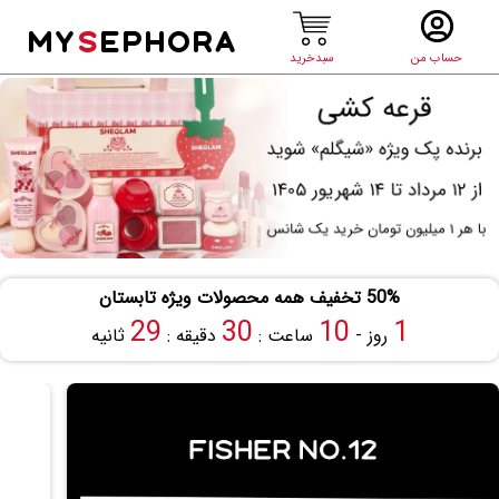
MY
S
EPHORA
حساب من
سبدخرید
50% تخفیف همه محصولات ویژه تابستان
29
30
10
1
روز -
ساعت :
دقیقه :
ثانیه