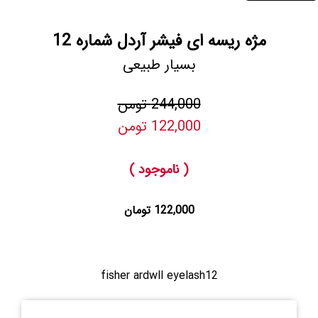
مژه ریسه ای فیشر آردل شماره 12
بسیار طبیعی
244,000 تومن
122,000 تومن
( ناموجود )
122,000 تومان
fisher ardwll eyelash12