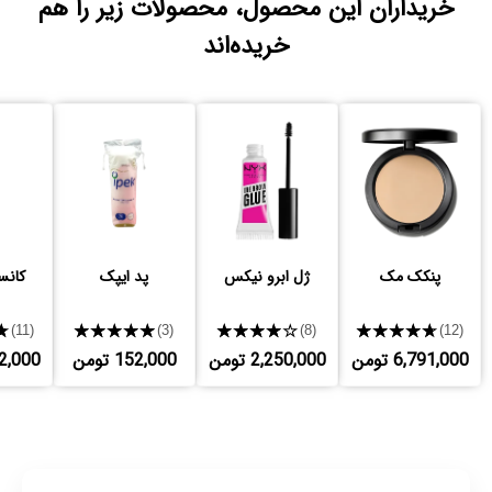
خریداران این محصول، محصولات زیر را هم
خریده‌اند
پنکک مک
ژل ابرو نیکس
پد ایپک
کانس
★
★★★★★
★★★★★
★★★★★
(11)
(3)
(8)
(12)
6,791,000 تومن
2,250,000 تومن
152,000 تومن
,222,000