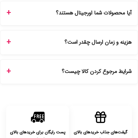
من"، کد رهگیری پستی را دریافت کرده و یا از طریق پنل پیگیری
آیا محصولات شما اورجینال هستند؟
سفارشات در سایت، وضعیت لحظه‌ای مرسوله را مشاهده کنید.
بله، تمامی محصولات موجود در فروشگاه ما با ضمانت اصالت کالا
ارائه می‌شوند. محصولات آرایشی و بهداشتی مستقیماً از
هزینه و زمان ارسال چقدر است؟
نمایندگی‌های معتبر تهیه شده و دارای بچ‌کد قابل استعلام هستند.
ارسال برای خریدهای بالای 5 تومان رایگان است. زمان تحویل در
تهران را میتوانید ارسال فوری همان روز یا هر روز کاری دیگر
شرایط مرجوع کردن کالا چیست؟
انتخاب کنید و برای شهرستان‌ها بین یک الی ۳ روز کاری از طریق
پست پیشتاز خواهد بود.
با توجه به بهداشتی بودن محصولات، مرجوعی تنها در صورت آکبند
بودن محصول و یا وجود نقص فنی/اشتباه در ارسال تا ۷ روز
امکان‌پذیر است. لطفا قبل از باز کردن پلمپ کالا، آن را بررسی
کنید.
گیفت‌های جذاب خریدهای بالای
پست رایگان برای خریدهای بالای