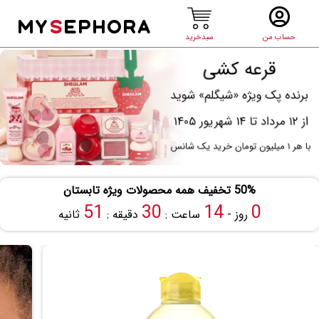
MY
S
EPHORA
حساب من
سبدخرید
50% تخفیف همه محصولات ویژه تابستان
50
30
14
0
روز -
ساعت :
دقیقه :
ثانیه