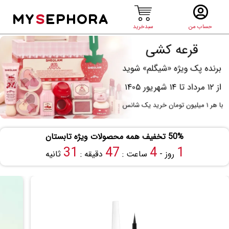
MY
S
EPHORA
حساب من
سبدخرید
50% تخفیف همه محصولات ویژه تابستان
30
47
4
1
روز -
ساعت :
دقیقه :
ثانیه