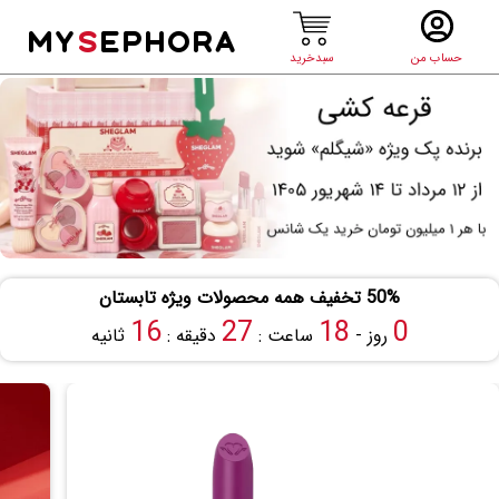
MY
S
EPHORA
حساب من
سبدخرید
50% تخفیف همه محصولات ویژه تابستان
16
27
18
0
روز -
ساعت :
دقیقه :
ثانیه