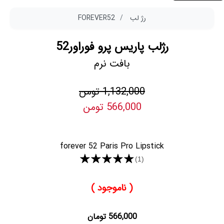
رژ لب
FOREVER52
رژلب پاریس پرو فوراور52
بافت نرم
1,132,000 تومن
566,000 تومن
forever 52 Paris Pro Lipstick
★★★★★
(1)
( ناموجود )
566,000 تومان