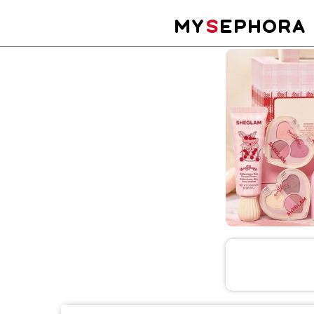
MY
S
EPHORA