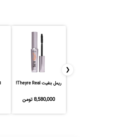
❮
ریمل بنفیت Theyre Real!
ا
8,580,000 تومن