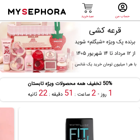
MY
S
EPHORA
حساب من
سبدخرید
50% تخفیف همه محصولات ویژه تابستان
22
51
2
1
روز -
ساعت :
دقیقه :
ثانیه