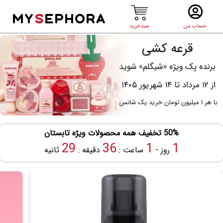
MY
S
EPHORA
حساب من
سبدخرید
50% تخفیف همه محصولات ویژه تابستان
28
36
1
1
روز -
ساعت :
دقیقه :
ثانیه