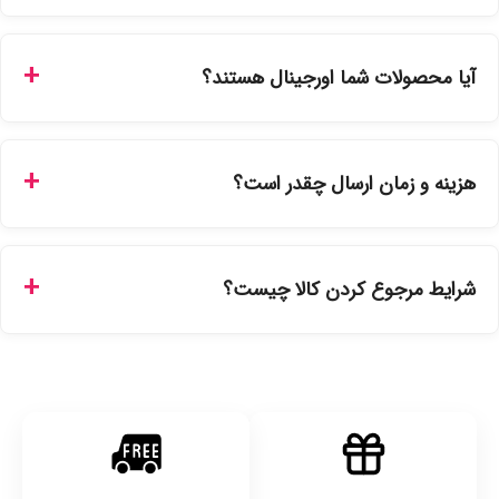
شما می‌توانید با ورود به حساب کاربری خود در بخش "سفارش‌های
من"، کد رهگیری پستی را دریافت کرده و یا از طریق پنل پیگیری
آیا محصولات شما اورجینال هستند؟
سفارشات در سایت، وضعیت لحظه‌ای مرسوله را مشاهده کنید.
بله، تمامی محصولات موجود در فروشگاه ما با ضمانت اصالت کالا
ارائه می‌شوند. محصولات آرایشی و بهداشتی مستقیماً از
هزینه و زمان ارسال چقدر است؟
نمایندگی‌های معتبر تهیه شده و دارای بچ‌کد قابل استعلام هستند.
ارسال برای خریدهای بالای 5 تومان رایگان است. زمان تحویل در
تهران را میتوانید ارسال فوری همان روز یا هر روز کاری دیگر
شرایط مرجوع کردن کالا چیست؟
انتخاب کنید و برای شهرستان‌ها بین یک الی ۳ روز کاری از طریق
پست پیشتاز خواهد بود.
با توجه به بهداشتی بودن محصولات، مرجوعی تنها در صورت آکبند
بودن محصول و یا وجود نقص فنی/اشتباه در ارسال تا ۷ روز
امکان‌پذیر است. لطفا قبل از باز کردن پلمپ کالا، آن را بررسی
کنید.