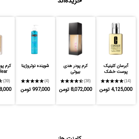
خریده‌اند
آبرسان کلینیک
کرم پودر هدی
شوینده نوتروژینا
کرم پود
پوست خشک
بیوتی
Wear
★
★★★★★
★★★★★
★★★★★
(39)
(4)
(38)
(14)
4,125,000 تومن
8,072,000 تومن
997,000 تومن
,208,000
کامنت ها: