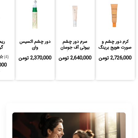
کرم دور چشم و
سرم دور چشم
دور چشم اکسیس
ریم
صورت هویج برینگ
بیوتی آف جوسان
وای
گر
گرین کاروت
حاوی جینسنگ و
2,726,000 تومن
2,640,000 تومن
2,370,000 تومن
★
(4)
رتینال
000