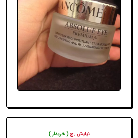
نیایش .ج
( خریدار )