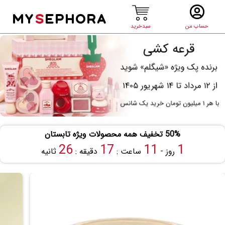
MY
S
EPHORA
حساب من
سبدخرید
50% تخفیف همه محصولات ویژه تابستان
26
17
11
1
روز -
ساعت :
دقیقه :
ثانیه