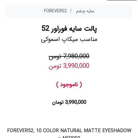
سایه چشم
FOREVER52
پالت سایه فوراور 52
مناسب میکاپ اسموکی
7,980,000 تومن
3,990,000 تومن
( ناموجود )
3,990,000 تومان
FOREVER52, 10 COLOR NATURAL MATTE EYESHADOW