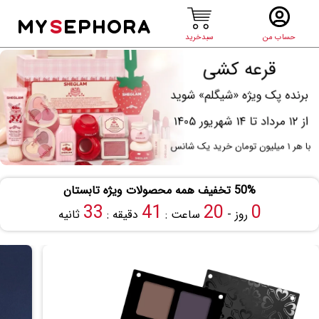
MY
S
EPHORA
حساب من
سبدخرید
50% تخفیف همه محصولات ویژه تابستان
33
41
20
0
روز -
ساعت :
دقیقه :
ثانیه