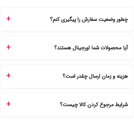
چطور وضعیت سفارش را پیگیری کنم؟
شما می‌توانید با ورود به حساب کاربری خود در بخش "سفارش‌های
من"، کد رهگیری پستی را دریافت کرده و یا از طریق پنل پیگیری
آیا محصولات شما اورجینال هستند؟
سفارشات در سایت، وضعیت لحظه‌ای مرسوله را مشاهده کنید.
بله، تمامی محصولات موجود در فروشگاه ما با ضمانت اصالت کالا
ارائه می‌شوند. محصولات آرایشی و بهداشتی مستقیماً از
هزینه و زمان ارسال چقدر است؟
نمایندگی‌های معتبر تهیه شده و دارای بچ‌کد قابل استعلام هستند.
ارسال برای خریدهای بالای 5 تومان رایگان است. زمان تحویل در
تهران را میتوانید ارسال فوری همان روز یا هر روز کاری دیگر
شرایط مرجوع کردن کالا چیست؟
انتخاب کنید و برای شهرستان‌ها بین یک الی ۳ روز کاری از طریق
پست پیشتاز خواهد بود.
با توجه به بهداشتی بودن محصولات، مرجوعی تنها در صورت آکبند
بودن محصول و یا وجود نقص فنی/اشتباه در ارسال تا ۷ روز