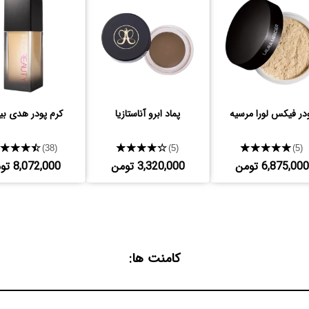
در فیکس لورا مرسیه
پماد ابرو آناستازیا
کرم پودر هدی بی
★★★★★
★★★★★
★★★★★
(38)
(5)
(5)
6,875,000 تومن
3,320,000 تومن
8,072,000 تومن
کامنت ها: