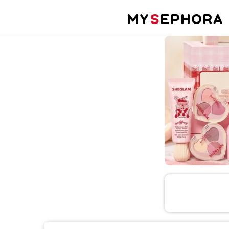
MY
S
EPHORA