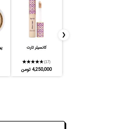
❮
کانسیلر تارت
پو
★★★★★
(17)
4,250,000 تومن