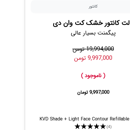
کانتور
لت کانتور خشک کت وان دی
پیگمنت بسیار عالی
19,994,000 تومن
9,997,000 تومن
( ناموجود )
9,997,000 تومان
KVD Shade + Light Face Contour Refillable
★★★★★
(4)