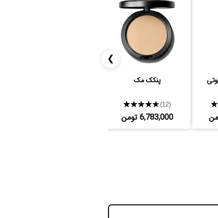
❯
وتی
پنکک مک
پالت سایه دیزرت داسک
هدی بیوتی
★★★★★
★★★★★
(7)
(12)
6,783,000 تومن
6,600,000 تومن