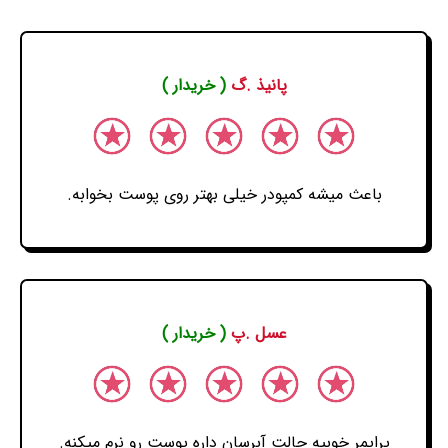
پانیذ .گ
( خریدار )
باعث میشه کمپودر خیلی بهتر روی پوست بخوابه.
عسل .پ
( خریدار )
پرایمر خوبیه حالت آبرسان داره پوست رو نرم میکنه.