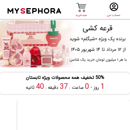
MY
S
EPHORA
حساب من
سبدخرید
50% تخفیف همه محصولات ویژه تابستان
39
37
0
1
روز -
ساعت :
دقیقه :
ثانیه