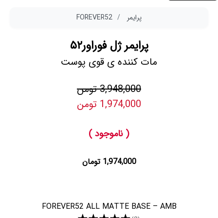
پرایمر
FOREVER52
پرایمر ژل فوراور۵۲
مات کننده ی قوی پوست
3,948,000 تومن
1,974,000 تومن
( ناموجود )
1,974,000 تومان
FOREVER52 ALL MATTE BASE – AMB