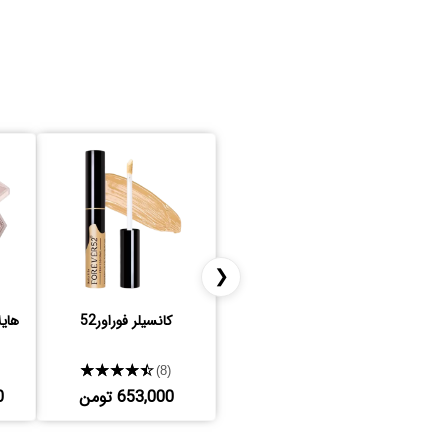
❮
کانسیلر فوراور52
هایل
★★★★★
(8)
653,000 تومن
0