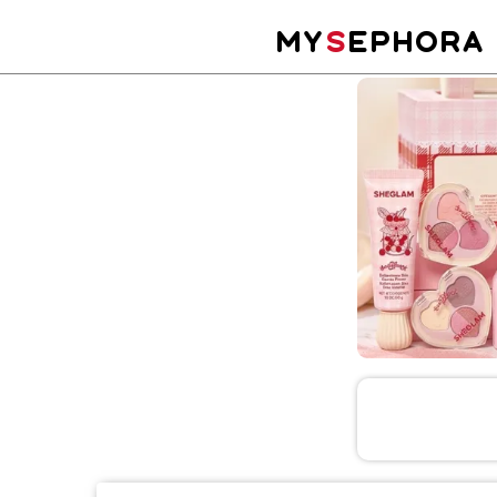
MY
S
EPHORA