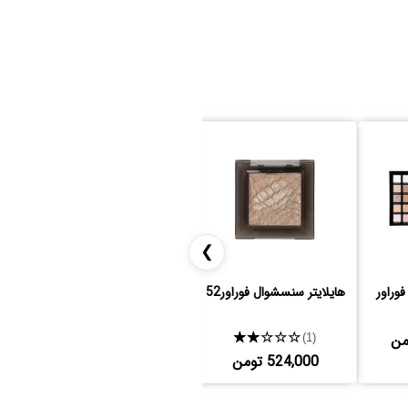
❯
5 رنگ فوراور
هایلایتر سنسشوال فوراور52
هایلایتر فضایی شیگلم
★★★★★
1,997,000 تومن
(1)
524,000 تومن