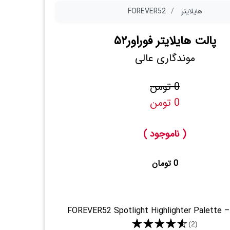
هایلایتر
FOREVER52
پالت هایلایتر فوراور۵۲
موندگاری عالی
0 تومن
0 تومن
( ناموجود )
0 تومان
FOREVER52 Spotlight Highlighter Palette 
★★★★★
(2)