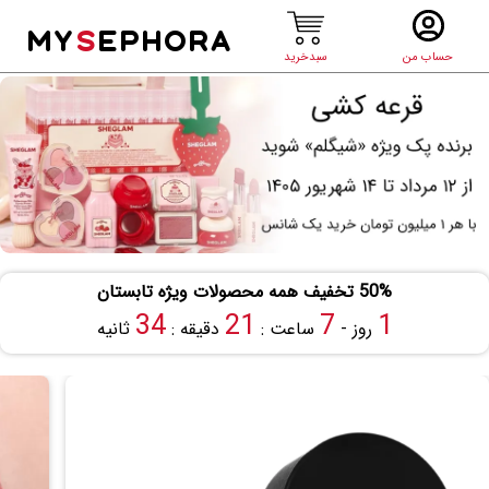
MY
S
EPHORA
حساب من
سبدخرید
50% تخفیف همه محصولات ویژه تابستان
34
21
7
1
روز -
ساعت :
دقیقه :
ثانیه