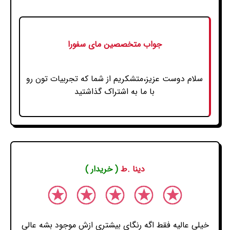
جواب متخصصین مای سفورا
سلام دوست عزیز،متشکریم از شما که تجربیات تون رو
با ما به اشتراک گذاشتید
دینا .ط
( خریدار )
خیلی عالیه فقط اگه رنگای بیشتری ازش موجود بشه عالی