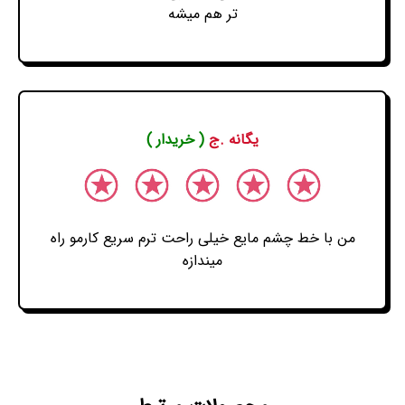
تر هم میشه
یگانه .ج
( خریدار )
من با خط چشم مایع خیلی راحت ترم سریع کارمو راه
میندازه