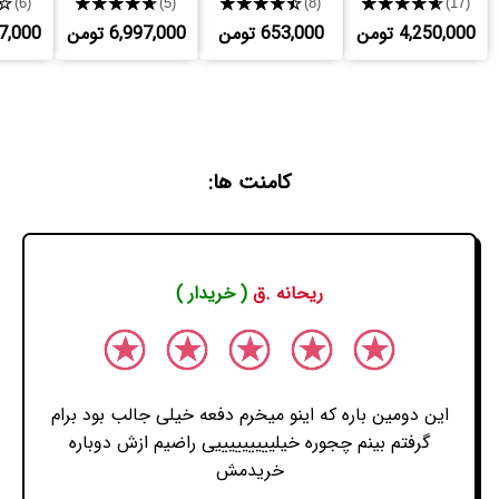
★
★★★★★
★★★★★
★★★★★
(6)
(5)
(8)
(17)
4,250,000 تومن
653,000 تومن
6,997,000 تومن
,997,000
کامنت ها:
ریحانه .ق
( خریدار )
این دومین باره که اینو میخرم دفعه خیلی جالب بود برام
گرفتم بینم چجوره خیلیییییییییی راضیم ازش دوباره
خریدمش