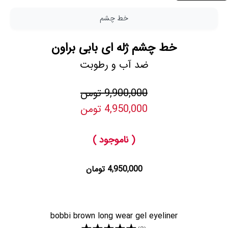
خط چشم
خط چشم ژله ای بابی براون
ضد آب و رطوبت
9,900,000 تومن
4,950,000 تومن
( ناموجود )
4,950,000 تومان
bobbi brown long wear gel eyeliner