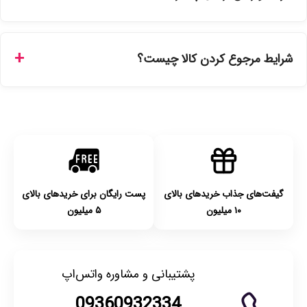
ارسال برای خریدهای بالای 5 تومان رایگان است. زمان تحویل در
تهران را میتوانید ارسال فوری همان روز یا هر روز کاری دیگر
شرایط مرجوع کردن کالا چیست؟
انتخاب کنید و برای شهرستان‌ها بین یک الی ۳ روز کاری از طریق
پست پیشتاز خواهد بود.
با توجه به بهداشتی بودن محصولات، مرجوعی تنها در صورت آکبند
بودن محصول و یا وجود نقص فنی/اشتباه در ارسال تا ۷ روز
امکان‌پذیر است. لطفا قبل از باز کردن پلمپ کالا، آن را بررسی
کنید.
گیفت‌های جذاب خریدهای بالای
پست رایگان برای خریدهای بالای
۱۰ میلیون
۵ میلیون
پشتیبانی و مشاوره واتس‌اپ
09360932334