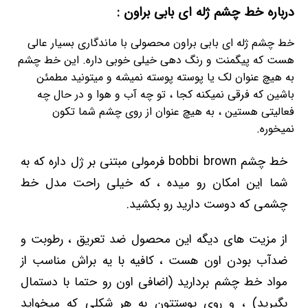
درباره خط چشم ژله ای بابی براون :
خط چشم ژله ای بابی براون محصولی با ماندگاری بسیار عالی
هست که پیگمنت و رنگ دهی خیلی خوبی داره. این خط چشم
به هیچ عنوان لک یا پوسته پوسته نمیشه و میتونید مطمئن
باشین که فرقی نمیکنه کجا ، تو چه آب و هوا و در حال چه
فعالیتی هستین ، به هیچ عنوان از روی چشم شما تکون
نمیخوره.
خط چشم bobbi brown فرمولی مبتنی بر ژل داره که به
شما این امکان رو میده ، که خیلی راحت مدل خط
چشمی که دوست دارید رو بکشید.
از مزیت های دیگه این محصول ضد تعریق ، رطوبت و
ضدآب بودن اون هست ، کافیه با یه براش مناسب از
مواد خط چشم بردارید (اضافی اون رو حتما با دستمال
بگیرید) ، و روی پوستتون به هر شکلی که میخواید