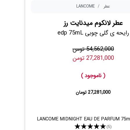
عطر
LANCOME
عطر لانکوم میدنایت رز
رایحه ی گلی چوبی edp 75mL
54,562,000 تومن
27,281,000 تومن
( ناموجود )
27,281,000 تومان
LANCOME MIDNIGHT EAU DE PARFUM 75
★★★★★
(5)