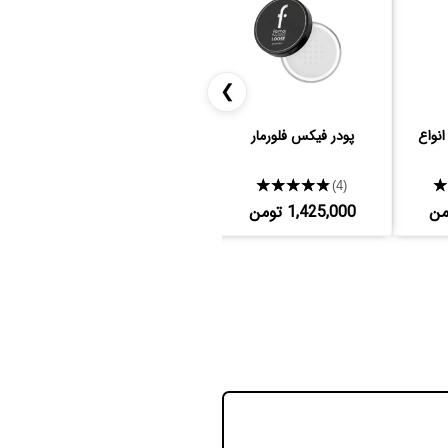
❯
رم پودر فوراور52 انواع
پودر فیکس فلورمار
مداد لب یورن
★★★★★
★★★★★
(6)
(4)
1,425,000 تومن
737,000 تومن