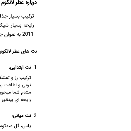
درباره عطر لانکوم 
ترکیب بسیار جذا
رایحه بسیار شیک
2011 به عنوان جانشین، tresor in love منتشر شد.
نت های عطر لانکوم 
نت ابتدایی:
ترکیب رز و تمشک
نرمی و لطافت بین
مشام شما میخوره
رایحه ای بینظیر 
نت میانی:
یاس، گل صدتوما