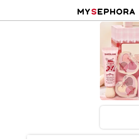
MY
S
EPHORA