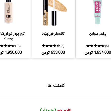
پرایمر میبلین
کانسیلر فوراور52
ک
پوست
★★★★★
★★★★★
★★★★★
(13)
(8)
(5)
1,634,000 تومن
653,000 تومن
1,950,000 تومن
کامنت ها:
ازاده .خو
( خریدار )