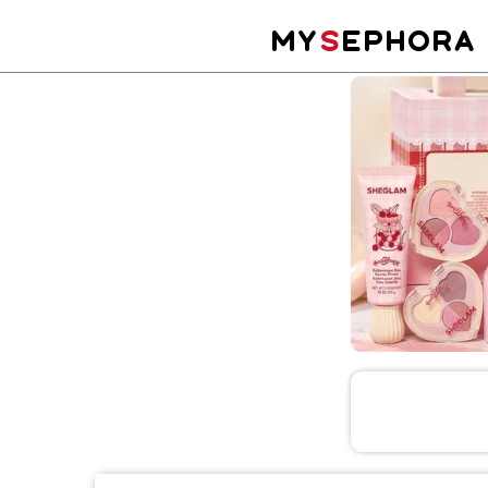
MY
S
EPHORA