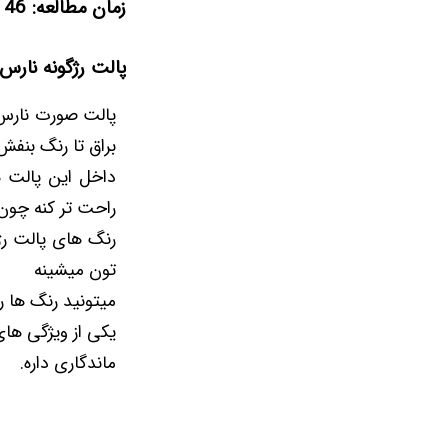
زمان مطالعه: 46 ثانیه
پالت رژگونه نارس anted
براق تا رنگ بنف
داخل این پالت ه
راحت تر کنه چون
تون میشینه
میتونید رنگ ها ر
ماندگاری داره.