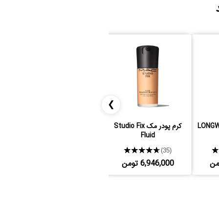
❯
کرم پودر مک Studio Fix
پالت رژ لب شوپارل
Fluid
★★★★★
★★★★★
(4)
(35)
6,946,000 تومن
7,997,000 تومن