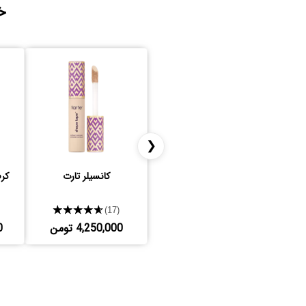
خ
❮
کانسیلر تارت
کر
★★★★★
(17)
4,250,000 تومن
0