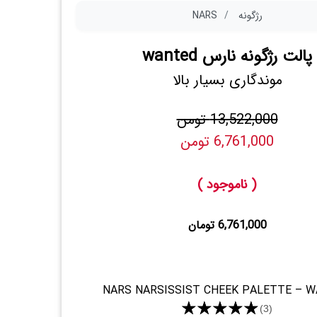
رژگونه
NARS
پالت رژگونه نارس wanted
موندگاری بسیار بالا
13,522,000 تومن
6,761,000 تومن
( ناموجود )
6,761,000 تومان
NARS NARSISSIST CHEEK PALETTE – 
★★★★★
(3)