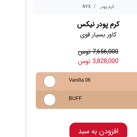
کرم پودر
NYX
کرم پودر نیکس
کاور بسیار قوی
7,656,000 تومن
3,828,000 تومن
Vanilla 06
BUFF
افزودن به سبد