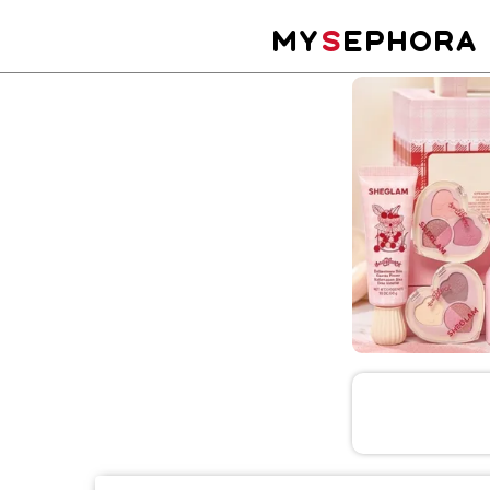
MY
S
EPHORA