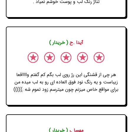
تناژ رنگ لب و پوست خوشم نمیاد .
آیدا .ح
( خریدار )
هر چی از قشنگی این رژ روی لب بگم کم گفتم وااااقعا
زیباست و یه رنگ نود فوق العاده ای رو به لب میده من
برای مواقع خاص میزنم چون میترسم زود تموم شه :)))))
مهسا .ر
( خریدار )