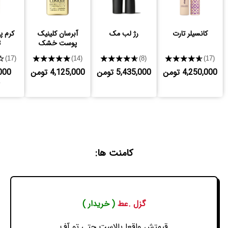
کانسیلر تارت
رژ لب مک
آبرسان کلینیک
کرم پ
پوست خشک
ت
★
★★★★★
★★★★★
★★★★★
(17)
(14)
(8)
(17)
4,250,000 تومن
5,435,000 تومن
4,125,000 تومن
000
کامنت ها:
گزل .عط
( خریدار )
قیمتش واقعا بالاست حتی تو آف