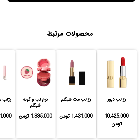
محصولات مرتبط
رژ لب دیور
رژ لب مات شیگلم
کرم لب و گونه
رژلب م
شیگلم
10,425,000
1,431,000 تومن
1,335,000 تومن
,551,000
تومن