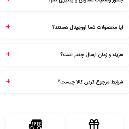
چطور وضعیت سفارش را پیگیری کنم؟
شما می‌توانید با ورود به حساب کاربری خود در بخش "سفارش‌های
من"، کد رهگیری پستی را دریافت کرده و یا از طریق پنل پیگیری
آیا محصولات شما اورجینال هستند؟
سفارشات در سایت، وضعیت لحظه‌ای مرسوله را مشاهده کنید.
بله، تمامی محصولات موجود در فروشگاه ما با ضمانت اصالت کالا
ارائه می‌شوند. محصولات آرایشی و بهداشتی مستقیماً از
هزینه و زمان ارسال چقدر است؟
نمایندگی‌های معتبر تهیه شده و دارای بچ‌کد قابل استعلام هستند.
ارسال برای خریدهای بالای 5 تومان رایگان است. زمان تحویل در
تهران را میتوانید ارسال فوری همان روز یا هر روز کاری دیگر
شرایط مرجوع کردن کالا چیست؟
انتخاب کنید و برای شهرستان‌ها بین یک الی ۳ روز کاری از طریق
پست پیشتاز خواهد بود.
با توجه به بهداشتی بودن محصولات، مرجوعی تنها در صورت آکبند
بودن محصول و یا وجود نقص فنی/اشتباه در ارسال تا ۷ روز
امکان‌پذیر است. لطفا قبل از باز کردن پلمپ کالا، آن را بررسی
کنید.