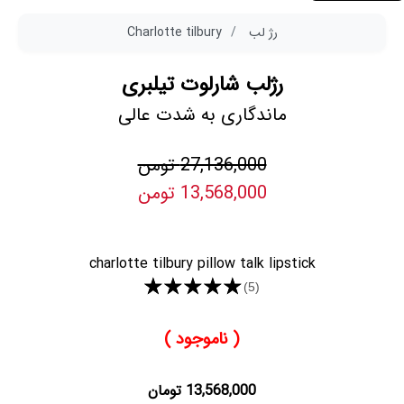
رژ لب
Charlotte tilbury
رژلب شارلوت تیلبری
ماندگاری به شدت عالی
27,136,000 تومن
13,568,000 تومن
charlotte tilbury pillow talk lipstick
★★★★★
(5)
( ناموجود )
13,568,000 تومان