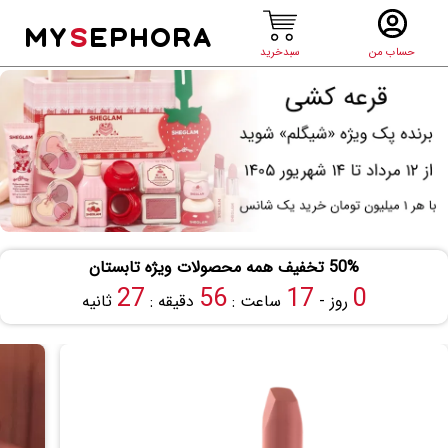
MY
S
EPHORA
حساب من
سبدخرید
50% تخفیف همه محصولات ویژه تابستان
26
56
17
0
روز -
ساعت :
دقیقه :
ثانیه