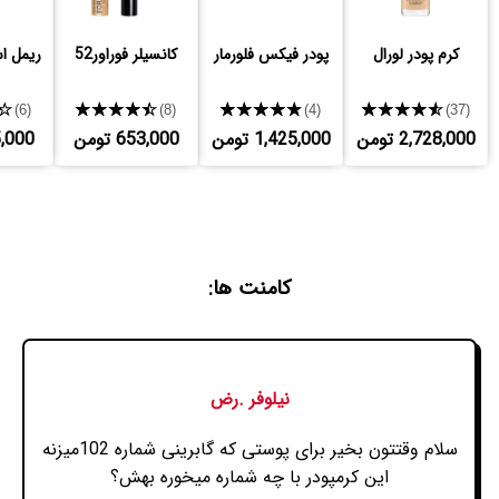
کرم پودر لورال
پودر فیکس فلورمار
کانسیلر فوراور52
ریمل 
★
★★★★★
★★★★★
★★★★★
(6)
(8)
(4)
(37)
2,728,000 تومن
1,425,000 تومن
653,000 تومن
765,000
کامنت ها:
نیلوفر .رض
سلام وقتتون بخیر برای پوستی که گابرینی شماره 102میزنه
این کرمپودر با چه شماره میخوره بهش؟