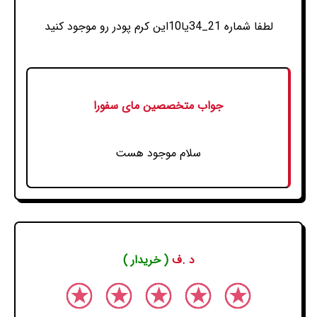
لطفا شماره 21_34یا10این کرم پودر رو موجود کنید
جواب متخصصین مای سفورا
سلام موجود هست
د .ف
( خریدار )