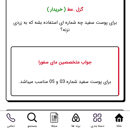
گزل .عط
( خریدار )
برای پوست سفید چه شماره ای استفاده بشه که به زردی
نزنه؟
جواب متخصصین مای سفورا
برای پوست سفید شماره 03 و 05 مناسب میباشد.
گزل .عط
( خریدار )
خانه
دسته بندی
برند ها
مجله
جستجو
تماس