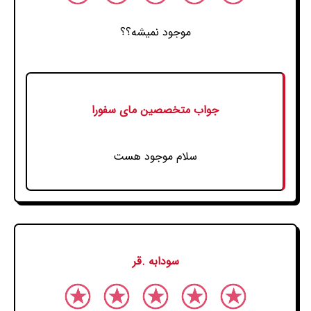
موجود نمیشه؟؟
جواب متخصصین مای سفورا
سلام موجود هست
سودابه .قر