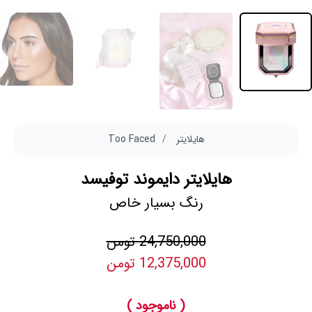
هایلایتر
Too Faced
هایلایتر دایموند توفیسد
رنگ بسیار خاص
24,750,000 تومن
12,375,000 تومن
( ناموجود )