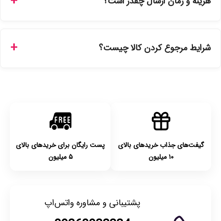
هزینه و زمان ارسال چقدر است؟
نمایندگی‌های معتبر تهیه شده و دارای بچ‌کد قابل استعلام هستند.
ارسال برای خریدهای بالای 5 تومان رایگان است. زمان تحویل در
تهران را میتوانید ارسال فوری همان روز یا هر روز کاری دیگر
شرایط مرجوع کردن کالا چیست؟
انتخاب کنید و برای شهرستان‌ها بین یک الی ۳ روز کاری از طریق
پست پیشتاز خواهد بود.
با توجه به بهداشتی بودن محصولات، مرجوعی تنها در صورت آکبند
بودن محصول و یا وجود نقص فنی/اشتباه در ارسال تا ۷ روز
امکان‌پذیر است. لطفا قبل از باز کردن پلمپ کالا، آن را بررسی
کنید.
گیفت‌های جذاب خریدهای بالای
پست رایگان برای خریدهای بالای
۱۰ میلیون
۵ میلیون
پشتیبانی و مشاوره واتس‌اپ