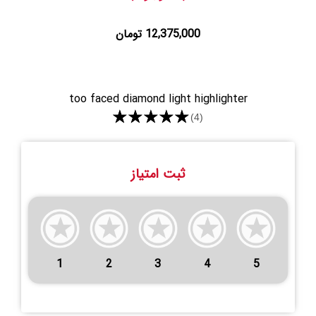
12,375,000 تومان
too faced diamond light highlighter
★★★★★
(4)
ثبت امتیاز
1
2
3
4
5