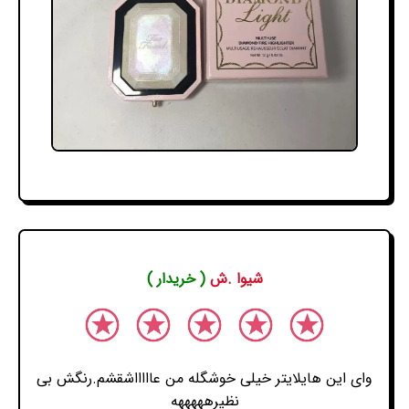
شیوا .ش
( خریدار )
وای این هایلایتر خیلی خوشگله من عاااااشقشم.رنگش بی
نظیرهههههه