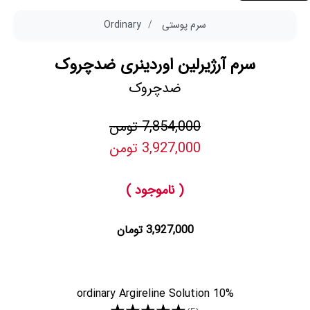
سرم پوستی
Ordinary
سرم آرژیرلین اوردینری ضدچروک
ضدچروک
7,854,000 تومن
3,927,000 تومن
( ناموجود )
3,927,000 تومان
ordinary Argireline Solution 10%