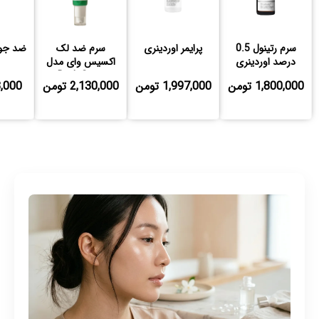
سرم رتینول 0.5
پرایمر اوردینری
سرم ضد لک
ضد جوش
درصد اوردینری
اکسیس وای مدل
Dark Spot
1,800,000 تومن
1,997,000 تومن
2,130,000 تومن
653,000