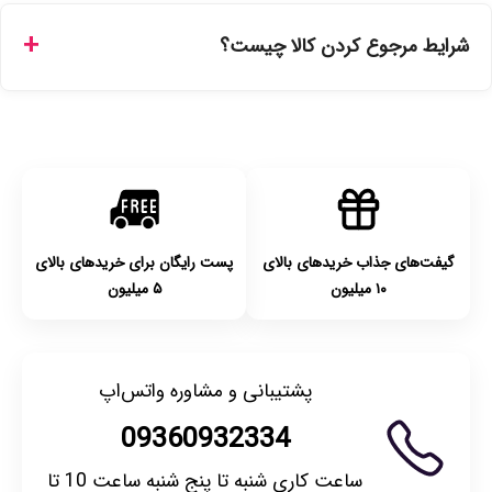
تهران را میتوانید ارسال فوری همان روز یا هر روز کاری دیگر
شرایط مرجوع کردن کالا چیست؟
انتخاب کنید و برای شهرستان‌ها بین یک الی ۳ روز کاری از طریق
پست پیشتاز خواهد بود.
با توجه به بهداشتی بودن محصولات، مرجوعی تنها در صورت آکبند
بودن محصول و یا وجود نقص فنی/اشتباه در ارسال تا ۷ روز
امکان‌پذیر است. لطفا قبل از باز کردن پلمپ کالا، آن را بررسی
کنید.
گیفت‌های جذاب خریدهای بالای
پست رایگان برای خریدهای بالای
۱۰ میلیون
۵ میلیون
پشتیبانی و مشاوره واتس‌اپ
09360932334
ساعت کاری شنبه تا پنج شنبه ساعت 10 تا