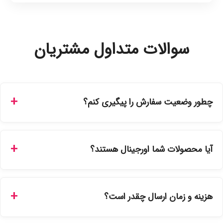
سوالات متداول مشتریان
چطور وضعیت سفارش را پیگیری کنم؟
شما می‌توانید با ورود به حساب کاربری خود در بخش "سفارش‌های
من"، کد رهگیری پستی را دریافت کرده و یا از طریق پنل پیگیری
آیا محصولات شما اورجینال هستند؟
سفارشات در سایت، وضعیت لحظه‌ای مرسوله را مشاهده کنید.
بله، تمامی محصولات موجود در فروشگاه ما با ضمانت اصالت کالا
ارائه می‌شوند. محصولات آرایشی و بهداشتی مستقیماً از
هزینه و زمان ارسال چقدر است؟
نمایندگی‌های معتبر تهیه شده و دارای بچ‌کد قابل استعلام هستند.
ارسال برای خریدهای بالای 5 تومان رایگان است. زمان تحویل در