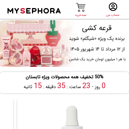
MY
S
EPHORA
حساب من
سبدخرید
50% تخفیف همه محصولات ویژه تابستان
14
35
23
0
روز -
ساعت :
دقیقه :
ثانیه