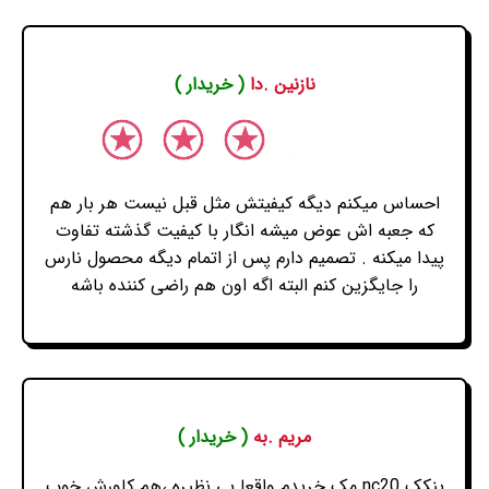
نازنین .دا
( خریدار )
احساس میکنم دیگه کیفیتش مثل قبل نیست هر بار هم
که جعبه اش عوض میشه انگار با کیفیت گذشته تفاوت
پیدا میکنه . تصمیم دارم پس از اتمام دیگه محصول نارس
را جایگزین کنم البته اگه اون هم راضی کننده باشه
مریم .به
( خریدار )
پنکک nc20 مک خریدم واقعا بی نظیره ،هم کاورش خوب