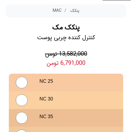
پنکک
MAC
پنکک مک
کنترل کننده چربی پوست
13,582,000 تومن
6,791,000 تومن
NC 25
NC 30
NC 35