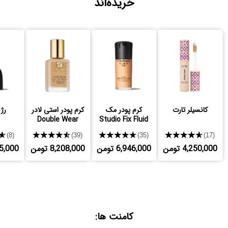
خریده‌اند
کانسیلر تارت
کرم پودر مک
کرم پودر استی لادر
رژ
Double Wear
Studio Fix Fluid
★
★★★★★
★★★★★
★★★★★
(8)
(39)
(35)
(17)
4,250,000 تومن
6,946,000 تومن
8,208,000 تومن
,435,000
کامنت ها: