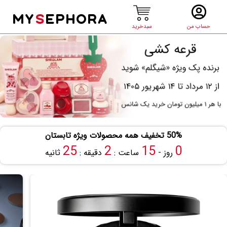
MY
S
EPHORA
حساب من
سبدخرید
50% تخفیف همه محصولات ویژه تابستان
24
2
15
0
روز -
ساعت :
دقیقه :
ثانیه