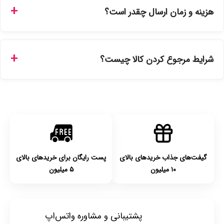
ارائه می‌شوند. محصولات آرایشی و بهداشتی مستقیماً از
هزینه و زمان ارسال چقدر است؟
نمایندگی‌های معتبر تهیه شده و دارای بچ‌کد قابل استعلام هستند.
ارسال برای خریدهای بالای 5 تومان رایگان است. زمان تحویل در
تهران را میتوانید ارسال فوری همان روز یا هر روز کاری دیگر
شرایط مرجوع کردن کالا چیست؟
انتخاب کنید و برای شهرستان‌ها بین یک الی ۳ روز کاری از طریق
پست پیشتاز خواهد بود.
با توجه به بهداشتی بودن محصولات، مرجوعی تنها در صورت آکبند
بودن محصول و یا وجود نقص فنی/اشتباه در ارسال تا ۷ روز
امکان‌پذیر است. لطفا قبل از باز کردن پلمپ کالا، آن را بررسی
کنید.
گیفت‌های جذاب خریدهای بالای
پست رایگان برای خریدهای بالای
۱۰ میلیون
۵ میلیون
پشتیبانی و مشاوره واتس‌اپ