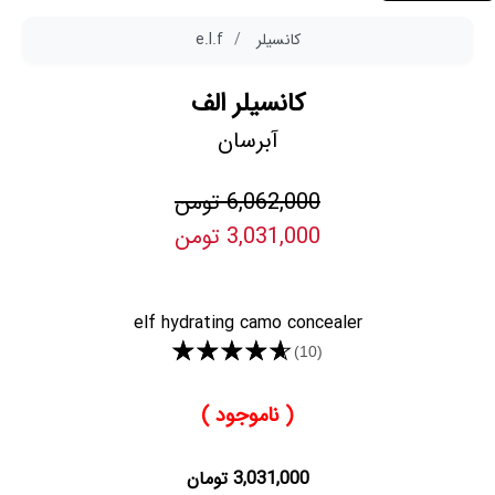
کانسیلر
e.l.f
کانسیلر الف
آبرسان
6,062,000 تومن
3,031,000 تومن
elf hydrating camo concealer
★★★★★
(10)
( ناموجود )
3,031,000 تومان