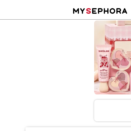
MY
S
EPHORA