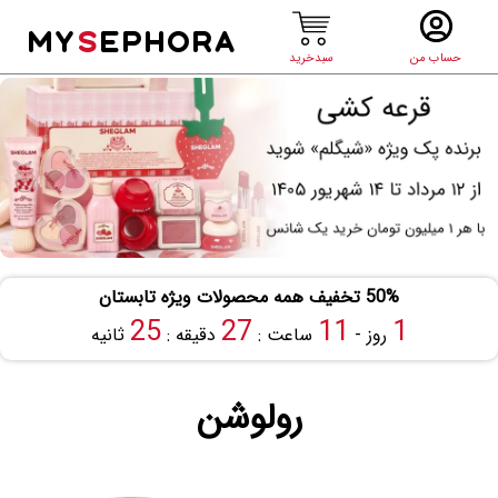
MY
S
EPHORA
حساب من
سبدخرید
50% تخفیف همه محصولات ویژه تابستان
24
27
11
1
روز -
ساعت :
دقیقه :
ثانیه
رولوشن