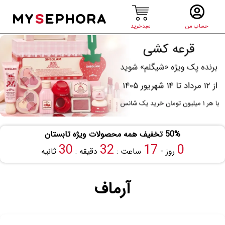
MY
S
EPHORA
حساب من
سبدخرید
50% تخفیف همه محصولات ویژه تابستان
30
32
17
0
روز -
ساعت :
دقیقه :
ثانیه
آرماف