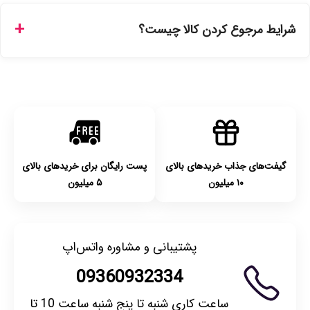
ارسال برای خریدهای بالای 5 تومان رایگان است. زمان تحویل در
تهران را میتوانید ارسال فوری همان روز یا هر روز کاری دیگر
شرایط مرجوع کردن کالا چیست؟
انتخاب کنید و برای شهرستان‌ها بین یک الی ۳ روز کاری از طریق
پست پیشتاز خواهد بود.
با توجه به بهداشتی بودن محصولات، مرجوعی تنها در صورت آکبند
بودن محصول و یا وجود نقص فنی/اشتباه در ارسال تا ۷ روز
امکان‌پذیر است. لطفا قبل از باز کردن پلمپ کالا، آن را بررسی
کنید.
گیفت‌های جذاب خریدهای بالای
پست رایگان برای خریدهای بالای
۱۰ میلیون
۵ میلیون
پشتیبانی و مشاوره واتس‌اپ
09360932334
ساعت کاری شنبه تا پنج شنبه ساعت 10 تا