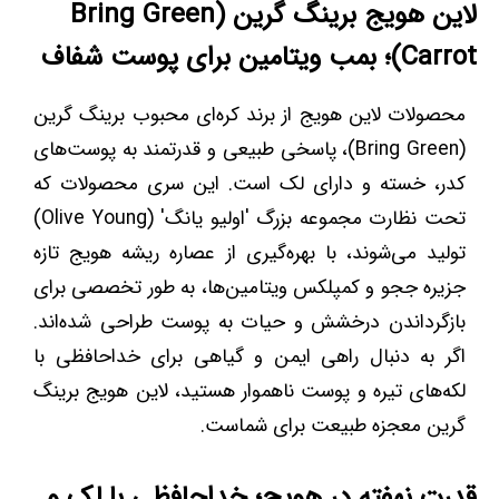
لاین هویج برینگ گرین (Bring Green
Carrot)؛ بمب ویتامین برای پوست شفاف
محصولات لاین هویج از برند کره‌ای محبوب برینگ گرین
(Bring Green)، پاسخی طبیعی و قدرتمند به پوست‌های
کدر، خسته و دارای لک است. این سری محصولات که
تحت نظارت مجموعه بزرگ 'اولیو یانگ' (Olive Young)
تولید می‌شوند، با بهره‌گیری از عصاره ریشه هویج تازه
جزیره ججو و کمپلکس ویتامین‌ها، به طور تخصصی برای
بازگرداندن درخشش و حیات به پوست طراحی شده‌اند.
اگر به دنبال راهی ایمن و گیاهی برای خداحافظی با
لکه‌های تیره و پوست ناهموار هستید، لاین هویج برینگ
گرین معجزه طبیعت برای شماست.
قدرت نهفته در هویج؛ خداحافظی با لک و