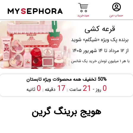
MY
S
EPHORA
حساب من
سبدخرید
50% تخفیف همه محصولات ویژه تابستان
0
17
21
0
روز -
ساعت :
دقیقه :
ثانیه
هویج برینگ گرین