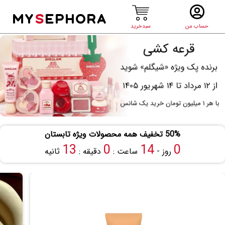
MY
S
EPHORA
حساب من
سبدخرید
50% تخفیف همه محصولات ویژه تابستان
12
0
14
0
روز -
ساعت :
دقیقه :
ثانیه