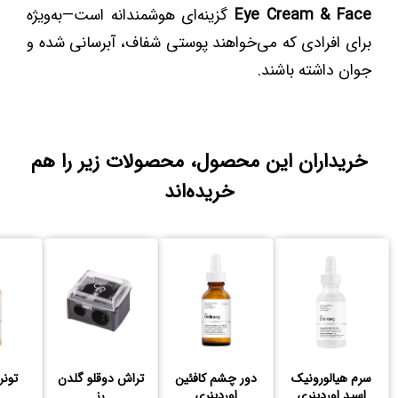
Eye Cream & Face
گزینه‌ای هوشمندانه است—به‌ویژه
برای افرادی که می‌خواهند پوستی شفاف، آبرسانی‌ شده و
جوان داشته باشند.
خریداران این محصول، محصولات زیر را هم
خریده‌اند
سرم هیالورونیک
دور چشم کافئین
تراش دوقلو گلدن
تونر
اسید اوردینری
اوردینری
رز