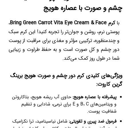
چشم و صورت با عصاره هویج
با
کرم Bring Green Carrot Vita Eye Cream & Face
،
پوستی نرم، روشن و جوان‌تر را تجربه کنید! این کرم سبک
و چندمنظوره، ترکیبی مؤثر و مغذی برای مراقبت از پوست
دور چشم و کل صورت است و به حفظ طراوت و زیبایی
شما در طول روز کمک می‌کند.
ویژگی‌های کلیدی کرم دور چشم و صورت هویج برینگ
گرین کاروت:
پیشرفته با عصاره هویج:
حاوی آب ریشه هویج، بتاکاروتن
و ویتامین‌های B، C و E برای نرمی، شادابی و تنظیم
شفافیت پوست.
فرمول ضد پیری و تقویتی:
شامل نیاسینامید، ترا نکزامیک