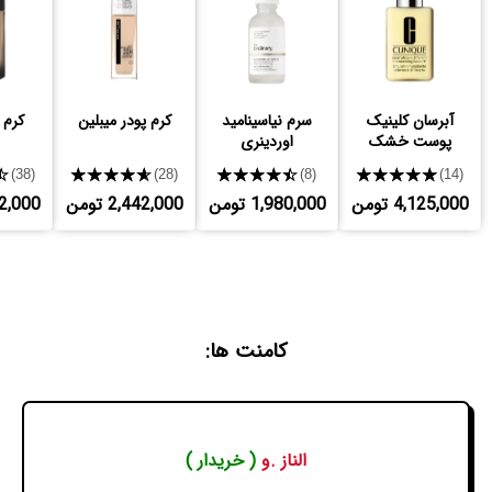
آبرسان کلینیک
سرم نیاسینامید
کرم پودر میبلین
کرم 
پوست خشک
اوردینری
★
★★★★★
★★★★★
★★★★★
(38)
(28)
(8)
(14)
4,125,000 تومن
1,980,000 تومن
2,442,000 تومن
,072,000
کامنت ها:
الناز .و
( خریدار )