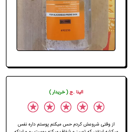
الینا .ج
( خریدار )
از وقتی شروعش کردم حس میکنم پوستم داره نفس
میکشه اینقدر که تمییز و شفاف میکنه پوست رو و اینکه