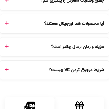
چطور وضعیت سفارش را پیگیری کنم؟
شما می‌توانید با ورود به حساب کاربری خود در بخش "سفارش‌های
من"، کد رهگیری پستی را دریافت کرده و یا از طریق پنل پیگیری
آیا محصولات شما اورجینال هستند؟
سفارشات در سایت، وضعیت لحظه‌ای مرسوله را مشاهده کنید.
بله، تمامی محصولات موجود در فروشگاه ما با ضمانت اصالت کالا
ارائه می‌شوند. محصولات آرایشی و بهداشتی مستقیماً از
هزینه و زمان ارسال چقدر است؟
نمایندگی‌های معتبر تهیه شده و دارای بچ‌کد قابل استعلام هستند.
ارسال برای خریدهای بالای 5 تومان رایگان است. زمان تحویل در
تهران را میتوانید ارسال فوری همان روز یا هر روز کاری دیگر
شرایط مرجوع کردن کالا چیست؟
انتخاب کنید و برای شهرستان‌ها بین یک الی ۳ روز کاری از طریق
پست پیشتاز خواهد بود.
با توجه به بهداشتی بودن محصولات، مرجوعی تنها در صورت آکبند
بودن محصول و یا وجود نقص فنی/اشتباه در ارسال تا ۷ روز
امکان‌پذیر است. لطفا قبل از باز کردن پلمپ کالا، آن را بررسی
کنید.