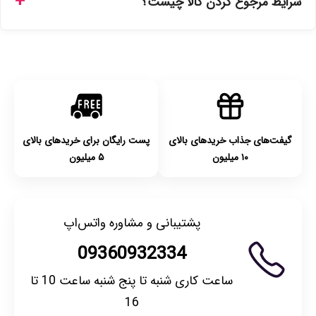
شرایط مرجوع کردن کالا چیست؟
انتخاب کنید و برای شهرستان‌ها بین یک الی ۳ روز کاری از طریق
پست پیشتاز خواهد بود.
با توجه به بهداشتی بودن محصولات، مرجوعی تنها در صورت آکبند
بودن محصول و یا وجود نقص فنی/اشتباه در ارسال تا ۷ روز
امکان‌پذیر است. لطفا قبل از باز کردن پلمپ کالا، آن را بررسی
کنید.
گیفت‌های جذاب خریدهای بالای
پست رایگان برای خریدهای بالای
۱۰ میلیون
۵ میلیون
پشتیبانی و مشاوره واتس‌اپ
09360932334
ساعت کاری شنبه تا پنج شنبه ساعت 10 تا
16