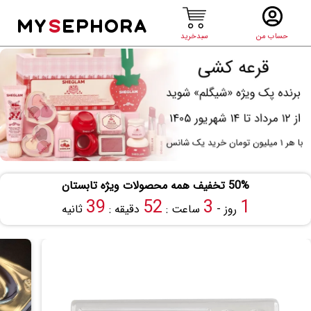
MY
S
EPHORA
حساب من
سبدخرید
50% تخفیف همه محصولات ویژه تابستان
38
52
3
1
روز -
ساعت :
دقیقه :
ثانیه