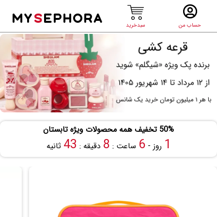
MY
S
EPHORA
حساب من
سبدخرید
50% تخفیف همه محصولات ویژه تابستان
42
8
6
1
روز -
ساعت :
دقیقه :
ثانیه