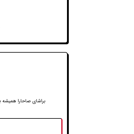
ب
براشای صاحارا همیشه به