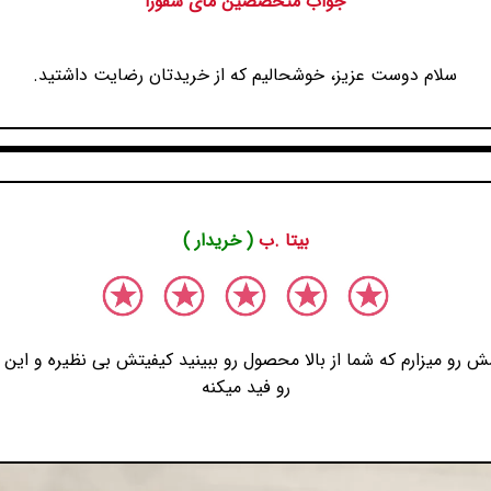
جواب متخصصین مای سفورا
سلام دوست عزیز، خوشحالیم که از خریدتان رضایت داشتید.
بیتا .ب
( خریدار )
ش رو میزارم که شما از بالا محصول رو ببینید کیفیتش بی نظیره و ا
رو فید میکنه