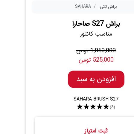
براش تکی
SAHARA
براش S27 صاحارا
مناسب کانتور
1,050,000 تومن
525,000 تومن
افزودن به سبد
SAHARA BRUSH S27
★★★★★
(3)
ثبت امتیاز