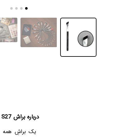
درباره براش S27 صاحارا :