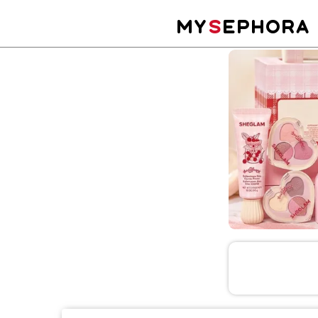
MY
S
EPHORA