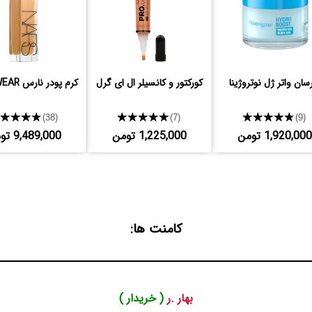
سان واتر ژل نوتروژینا
کورکتور و کانسیلر ال ای گرل
کرم پودر نارس LONGWEAR
★★★★★
★★★★★
★★★★★
(38)
(7)
(9)
1,920,000 تومن
1,225,000 تومن
9,489,000 تومن
کامنت ها:
بهار .ر
( خریدار )