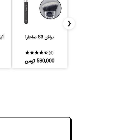
❮
براش S3 صاحارا
آبر
★★★★★
(4)
530,000 تومن