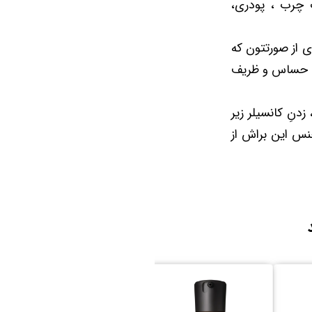
 چرب ، پودری،
 از صورتتون که
 که حساس و ظریف
زدنِ کانسیلر زیر
نس این براش از