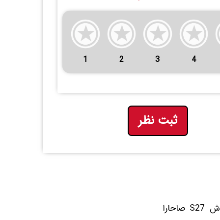
1
2
3
4
ثبت نظر
یک براشِ همه کاره که میتونه کلی کاربری متفاوت برای شما داشته باشه. براش S27 صاحارا