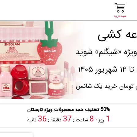
سبدخرید
50% تخفیف همه محصولات ویژه تابستان
35
37
8
1
روز -
ساعت :
دقیقه :
ثانیه