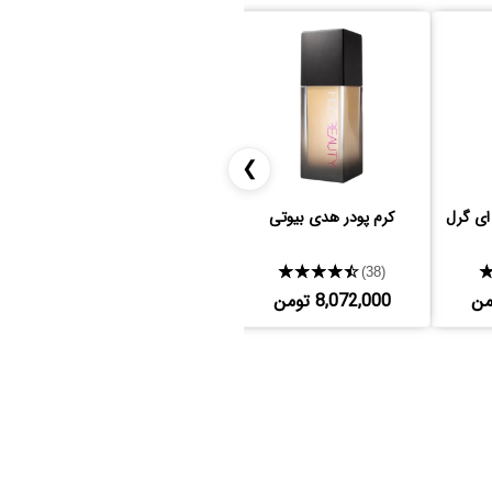
❯
 ای گرل
کرم پودر هدی بیوتی
کانسیلر فوراور52
★★★★★
★★★★★
(8)
(38)
8,072,000 تومن
653,000 تومن