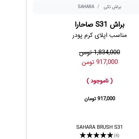
براش تکی
SAHARA
براش S31 صاحارا
مناسب اپلای کرم پودر
1,834,000 تومن
917,000 تومن
( ناموجود )
917,000 تومان
SAHARA BRUSH S31
★★★★★
(4)