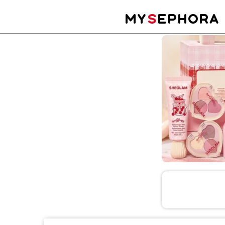
MY
S
EPHORA