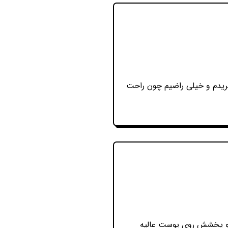
فاده میکنم و دوست دارم خیلی ظریف و خطی این کار رو انجام بدم براش 31 رو خریدم و خیلی راضیم چون راحت
لر و پخشش روی پوست عالیه