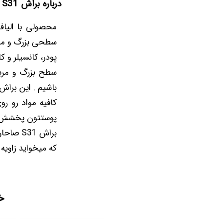
درباره براش S31 صاحارا :
محصولی با الیا
سطحی بزرگ و مرب
پودر، کانسیلر و 
سطح بزرگ و مرب
باشیم . این براش
کافیه مواد رو رو
پوستتون پخشش ک
براش 31
که میخواید زاویه
خ