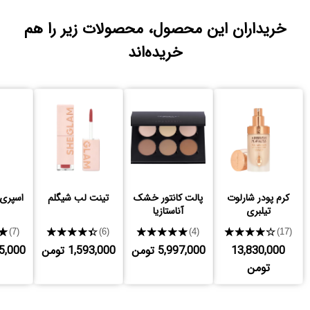
خریداران این محصول، محصولات زیر را هم
خریده‌اند
کرم پودر شارلوت
پالت کانتور خشک
تینت لب شیگلم
اسپری
تیلبری
آناستازیا
★
★★★★★
★★★★★
★★★★★
(7)
(6)
(4)
(17)
13,830,000
5,997,000 تومن
1,593,000 تومن
,735,000
تومن