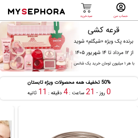
MY
S
EPHORA
حساب من
سبدخرید
50% تخفیف همه محصولات ویژه تابستان
10
4
21
0
روز -
ساعت :
دقیقه :
ثانیه