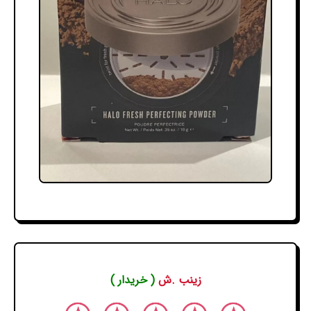
زینب .ش
( خریدار )