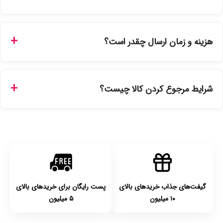
بله، تمامی محصولات موجود در فروشگاه ما با ضمانت اصالت کالا
ارائه می‌شوند. محصولات آرایشی و بهداشتی مستقیماً از
هزینه و زمان ارسال چقدر است؟
نمایندگی‌های معتبر تهیه شده و دارای بچ‌کد قابل استعلام هستند.
ارسال برای خریدهای بالای 5 تومان رایگان است. زمان تحویل در
تهران را میتوانید ارسال فوری همان روز یا هر روز کاری دیگر
شرایط مرجوع کردن کالا چیست؟
انتخاب کنید و برای شهرستان‌ها بین یک الی ۳ روز کاری از طریق
پست پیشتاز خواهد بود.
با توجه به بهداشتی بودن محصولات، مرجوعی تنها در صورت آکبند
بودن محصول و یا وجود نقص فنی/اشتباه در ارسال تا ۷ روز
امکان‌پذیر است. لطفا قبل از باز کردن پلمپ کالا، آن را بررسی
کنید.
گیفت‌های جذاب خریدهای بالای
پست رایگان برای خریدهای بالای
۱۰ میلیون
۵ میلیون