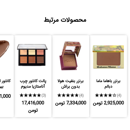
محصولات مرتبط
برنزر باهاما ماما
برنزر بنفیت هولا
پالت کانتور چرب
کانتور 
دبالم
بدون براش
آناستازیا مدیوم
بیو
★★★★★
★★★★★
★★★★★
,301,000
(3)
(4)
(4)
2,925,000 تومن
7,334,000 تومن
17,416,000
تومن