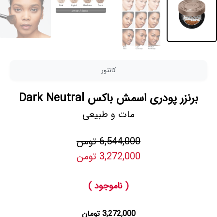
کانتور
برنزر پودری اسمش باکس Dark Neutral
مات و طبیعی
6,544,000 تومن
3,272,000 تومن
( ناموجود )
3,272,000 تومان