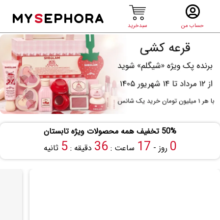
MY
S
EPHORA
حساب من
سبدخرید
50% تخفیف همه محصولات ویژه تابستان
4
36
17
0
روز -
ساعت :
دقیقه :
ثانیه