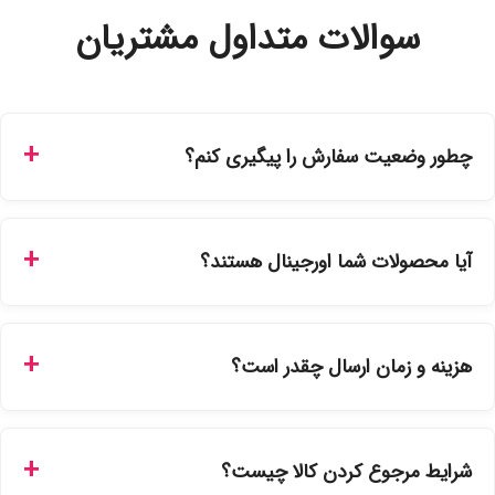
سوالات متداول مشتریان
چطور وضعیت سفارش را پیگیری کنم؟
شما می‌توانید با ورود به حساب کاربری خود در بخش "سفارش‌های
من"، کد رهگیری پستی را دریافت کرده و یا از طریق پنل پیگیری
آیا محصولات شما اورجینال هستند؟
سفارشات در سایت، وضعیت لحظه‌ای مرسوله را مشاهده کنید.
بله، تمامی محصولات موجود در فروشگاه ما با ضمانت اصالت کالا
ارائه می‌شوند. محصولات آرایشی و بهداشتی مستقیماً از
هزینه و زمان ارسال چقدر است؟
نمایندگی‌های معتبر تهیه شده و دارای بچ‌کد قابل استعلام هستند.
ارسال برای خریدهای بالای 5 تومان رایگان است. زمان تحویل در
تهران را میتوانید ارسال فوری همان روز یا هر روز کاری دیگر
شرایط مرجوع کردن کالا چیست؟
انتخاب کنید و برای شهرستان‌ها بین یک الی ۳ روز کاری از طریق