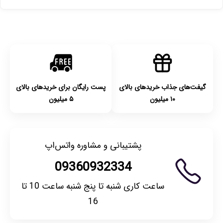
پست پیشتاز خواهد بود.
با توجه به بهداشتی بودن محصولات، مرجوعی تنها در صورت آکبند
بودن محصول و یا وجود نقص فنی/اشتباه در ارسال تا ۷ روز
امکان‌پذیر است. لطفا قبل از باز کردن پلمپ کالا، آن را بررسی
کنید.
گیفت‌های جذاب خریدهای بالای
پست رایگان برای خریدهای بالای
۱۰ میلیون
۵ میلیون
پشتیبانی و مشاوره واتس‌اپ
09360932334
ساعت کاری شنبه تا پنج شنبه ساعت 10 تا
16