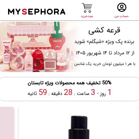
MY
S
EPHORA
حساب من
سبدخرید
50% تخفیف همه محصولات ویژه تابستان
58
28
3
1
روز -
ساعت :
دقیقه :
ثانیه