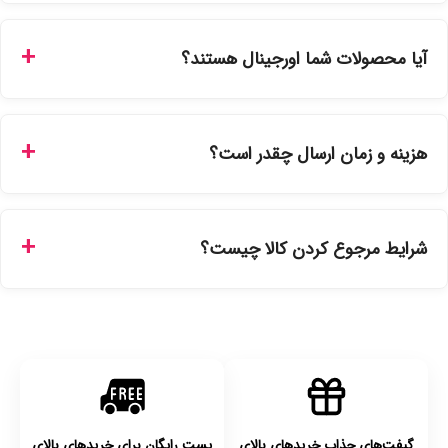
شما می‌توانید با ورود به حساب کاربری خود در بخش "سفارش‌های
من"، کد رهگیری پستی را دریافت کرده و یا از طریق پنل پیگیری
آیا محصولات شما اورجینال هستند؟
سفارشات در سایت، وضعیت لحظه‌ای مرسوله را مشاهده کنید.
بله، تمامی محصولات موجود در فروشگاه ما با ضمانت اصالت کالا
ارائه می‌شوند. محصولات آرایشی و بهداشتی مستقیماً از
هزینه و زمان ارسال چقدر است؟
نمایندگی‌های معتبر تهیه شده و دارای بچ‌کد قابل استعلام هستند.
ارسال برای خریدهای بالای 5 تومان رایگان است. زمان تحویل در
تهران را میتوانید ارسال فوری همان روز یا هر روز کاری دیگر
شرایط مرجوع کردن کالا چیست؟
انتخاب کنید و برای شهرستان‌ها بین یک الی ۳ روز کاری از طریق
پست پیشتاز خواهد بود.
با توجه به بهداشتی بودن محصولات، مرجوعی تنها در صورت آکبند
بودن محصول و یا وجود نقص فنی/اشتباه در ارسال تا ۷ روز
امکان‌پذیر است. لطفا قبل از باز کردن پلمپ کالا، آن را بررسی
کنید.
گیفت‌های جذاب خریدهای بالای
پست رایگان برای خریدهای بالای