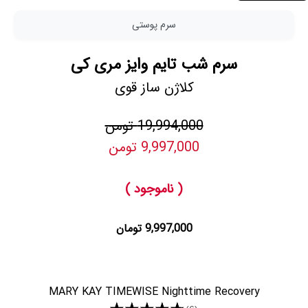
سرم پوستی
سرم شب تایم وایز مری کی
کلاژن ساز قوی
19,994,000 تومن
9,997,000 تومن
( ناموجود )
9,997,000 تومان
MARY KAY TIMEWISE Nighttime Recovery