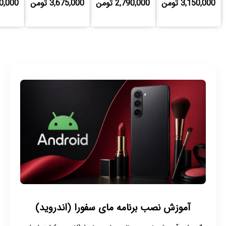
3,150,000 تومن
2,790,000 تومن
3,675,000 تومن
,880,000
ملاکسین لایه بردار
ملایم و روشن کننده
آموزش نصب برنامه مای سفورا (اندروید)