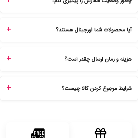
چطور وضعیت سفارش را پیگیری کنم؟
شما می‌توانید با ورود به حساب کاربری خود در بخش "سفارش‌های
من"، کد رهگیری پستی را دریافت کرده و یا از طریق پنل پیگیری
آیا محصولات شما اورجینال هستند؟
سفارشات در سایت، وضعیت لحظه‌ای مرسوله را مشاهده کنید.
بله، تمامی محصولات موجود در فروشگاه ما با ضمانت اصالت کالا
ارائه می‌شوند. محصولات آرایشی و بهداشتی مستقیماً از
هزینه و زمان ارسال چقدر است؟
نمایندگی‌های معتبر تهیه شده و دارای بچ‌کد قابل استعلام هستند.
ارسال برای خریدهای بالای 5 تومان رایگان است. زمان تحویل در
تهران را میتوانید ارسال فوری همان روز یا هر روز کاری دیگر
شرایط مرجوع کردن کالا چیست؟
انتخاب کنید و برای شهرستان‌ها بین یک الی ۳ روز کاری از طریق
پست پیشتاز خواهد بود.
با توجه به بهداشتی بودن محصولات، مرجوعی تنها در صورت آکبند
بودن محصول و یا وجود نقص فنی/اشتباه در ارسال تا ۷ روز
امکان‌پذیر است. لطفا قبل از باز کردن پلمپ کالا، آن را بررسی
کنید.