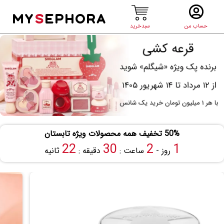
MY
S
EPHORA
حساب من
سبدخرید
50% تخفیف همه محصولات ویژه تابستان
21
30
2
1
روز -
ساعت :
دقیقه :
ثانیه