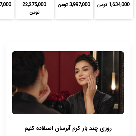
1,634,000 تومن
3,997,000 تومن
22,275,000
,997,000
تومن
روزی چند بار کرم آبرسان استفاده کنیم