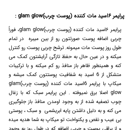
پرایمر ۶اسید مات کننده (پوست چرب)glam glow :
پرایمر ۶اسید مات کننده (پوست چرب)glam glow، فوراً
چربی اضافه پوست صورتتون رو از بین میبره در تمام
طول روز پوست مات میمونه. ترشح چربی پوست رو کنترل
میکنه و در عین حال به حفظ تازگی آرایشتون کمک می
کنه و همینطور ظاهر باز منافذ رو کم میکنه و با ترکیبات
متشکل از 6 اسید به شفافیت پوستتون کمک میشه و
میکاپ با پرایمر 6اسید مات کننده (پوست چرب)glam
glow اصلا برق نمیوفته . این پرایمر سبک که با زغال
چوب تصفیه شده از به وجود اومدن منافذ باز جلوگیری
می کنه و به دلیل داشتن پایه ابریشمی و سبک ، پوستی
بی عیب و نقص و یکنواخت تو میکاپ به شما هدیه میده
و از براقی پوست و چربی اضافه که در طول روز به وجود