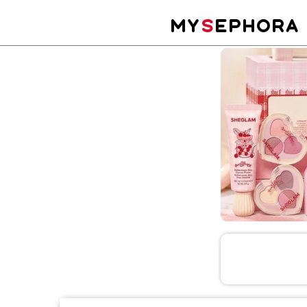
MY
S
EPHORA