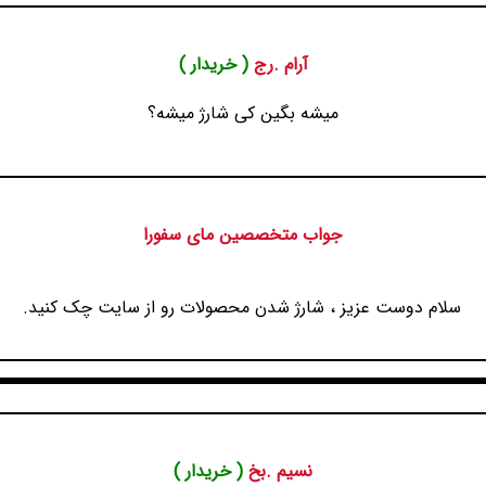
آرام .رج
( خریدار )
میشه بگین کی شارژ میشه؟
جواب متخصصین مای سفورا
سلام دوست عزیز ، شارژ شدن محصولات رو از سایت چک کنید.
نسیم .بخ
( خریدار )