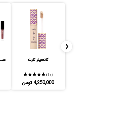
❮
کانسیلر تارت
ست 
★★★★★
(17)
4,250,000 تومن