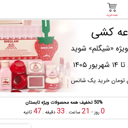
سبدخرید
50% تخفیف همه محصولات ویژه تابستان
46
33
21
0
روز -
ساعت :
دقیقه :
ثانیه