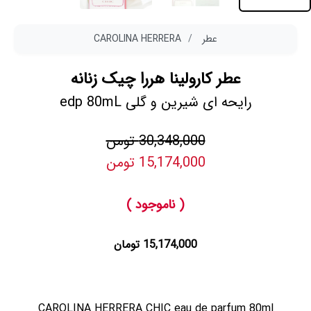
عطر
CAROLINA HERRERA
عطر کارولینا هررا چیک زنانه
رایحه ای شیرین و گلی edp 80mL
30,348,000 تومن
15,174,000 تومن
( ناموجود )
15,174,000 تومان
CAROLINA HERRERA CHIC eau de parfum 80ml