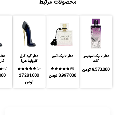
محصولات مرتبط
عطر لالیک امیتیس
عطر لالیک آمور
عطر گود گرل
عطر
اکلت
کارولینا هررا
کار
9,570,000 تومن
★★★★★
★★★★★
★
(5)
(5)
(6)
8,997,000 تومن
27,281,000
000
تومن