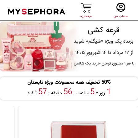
MY
S
EPHORA
حساب من
سبدخرید
50% تخفیف همه محصولات ویژه تابستان
57
56
5
1
روز -
ساعت :
دقیقه :
ثانیه