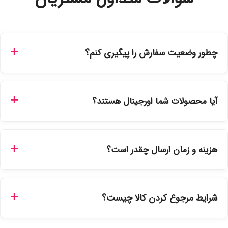
چطور وضعیت سفارش را پیگیری کنم؟
شما می‌توانید با ورود به حساب کاربری خود در بخش "سفارش‌های
من"، کد رهگیری پستی را دریافت کرده و یا از طریق پنل پیگیری
آیا محصولات شما اورجینال هستند؟
سفارشات در سایت، وضعیت لحظه‌ای مرسوله را مشاهده کنید.
بله، تمامی محصولات موجود در فروشگاه ما با ضمانت اصالت کالا
ارائه می‌شوند. محصولات آرایشی و بهداشتی مستقیماً از
هزینه و زمان ارسال چقدر است؟
نمایندگی‌های معتبر تهیه شده و دارای بچ‌کد قابل استعلام هستند.
ارسال برای خریدهای بالای 5 تومان رایگان است. زمان تحویل در
تهران را میتوانید ارسال فوری همان روز یا هر روز کاری دیگر
شرایط مرجوع کردن کالا چیست؟
انتخاب کنید و برای شهرستان‌ها بین یک الی ۳ روز کاری از طریق
پست پیشتاز خواهد بود.
با توجه به بهداشتی بودن محصولات، مرجوعی تنها در صورت آکبند