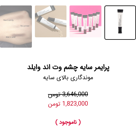
پرایمر سایه چشم وت اند وایلد
موندگاری بالای سایه
3,646,000 تومن
1,823,000 تومن
( ناموجود )