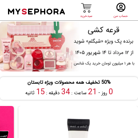
MY
S
EPHORA
حساب من
سبدخرید
50% تخفیف همه محصولات ویژه تابستان
14
34
21
0
روز -
ساعت :
دقیقه :
ثانیه