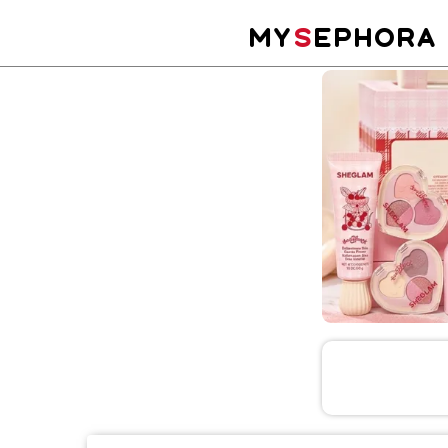
MY
S
EPHORA