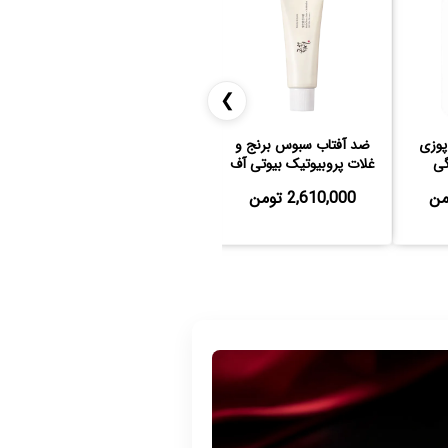
❯
پوزی
ضد آفتاب سبوس برنج و
لوسیون ضد آفتاب بی رنگ
ضدآ
ی
غلات پروبیوتیک بیوتی آف
سراوی SPF 50 مدل AM
جوسان
2,610,000 تومن
3,285,000 تومن