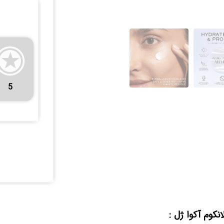
5
نکوم آکوا ژل :