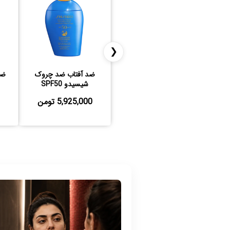
❮
ضد آفتاب ضد چروک
ضد
شیسیدو SPF50
5,925,000 تومن