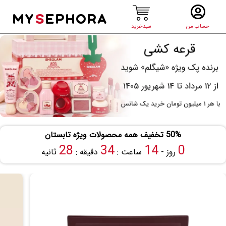
MY
S
EPHORA
حساب من
سبدخرید
50% تخفیف همه محصولات ویژه تابستان
27
34
14
0
روز -
ساعت :
دقیقه :
ثانیه