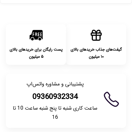
پست پیشتاز خواهد بود.
با توجه به بهداشتی بودن محصولات، مرجوعی تنها در صورت آکبند
بودن محصول و یا وجود نقص فنی/اشتباه در ارسال تا ۷ روز
امکان‌پذیر است. لطفا قبل از باز کردن پلمپ کالا، آن را بررسی
کنید.
گیفت‌های جذاب خریدهای بالای
پست رایگان برای خریدهای بالای
۱۰ میلیون
۵ میلیون
پشتیبانی و مشاوره واتس‌اپ
09360932334
ساعت کاری شنبه تا پنج شنبه ساعت 10 تا
16