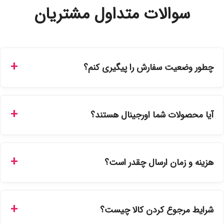
سوالات متداول مشتریان
چطور وضعیت سفارش را پیگیری کنم؟
شما می‌توانید با ورود به حساب کاربری خود در بخش "سفارش‌های
من"، کد رهگیری پستی را دریافت کرده و یا از طریق پنل پیگیری
آیا محصولات شما اورجینال هستند؟
سفارشات در سایت، وضعیت لحظه‌ای مرسوله را مشاهده کنید.
بله، تمامی محصولات موجود در فروشگاه ما با ضمانت اصالت کالا
ارائه می‌شوند. محصولات آرایشی و بهداشتی مستقیماً از
هزینه و زمان ارسال چقدر است؟
نمایندگی‌های معتبر تهیه شده و دارای بچ‌کد قابل استعلام هستند.
ارسال برای خریدهای بالای 5 تومان رایگان است. زمان تحویل در
تهران را میتوانید ارسال فوری همان روز یا هر روز کاری دیگر
شرایط مرجوع کردن کالا چیست؟
انتخاب کنید و برای شهرستان‌ها بین یک الی ۳ روز کاری از طریق