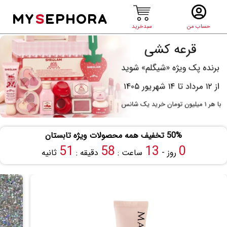
MY
S
EPHORA
حساب من
سبدخرید
50% تخفیف همه محصولات ویژه تابستان
51
58
13
0
روز -
ساعت :
دقیقه :
ثانیه