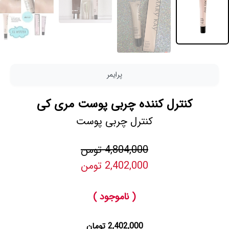
پرایمر
کنترل کننده چربی پوست مری کی
کنترل چربی پوست
4,804,000 تومن
2,402,000 تومن
( ناموجود )
2,402,000 تومان