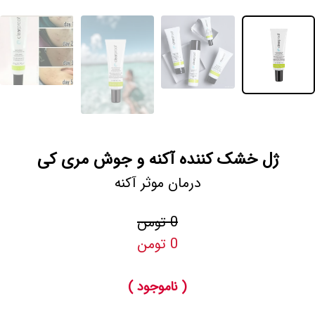
ژل خشک کننده آکنه و جوش مری کی
درمان موثر آکنه
0 تومن
0 تومن
( ناموجود )