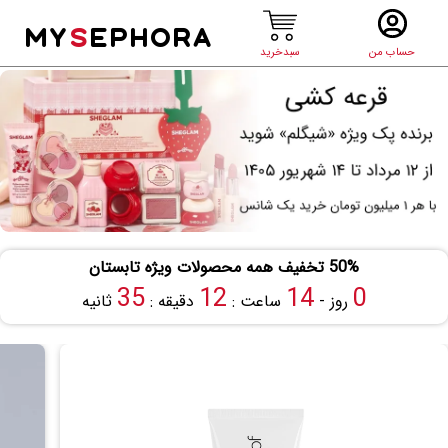
MY
S
EPHORA
حساب من
سبدخرید
50% تخفیف همه محصولات ویژه تابستان
34
12
14
0
روز -
ساعت :
دقیقه :
ثانیه