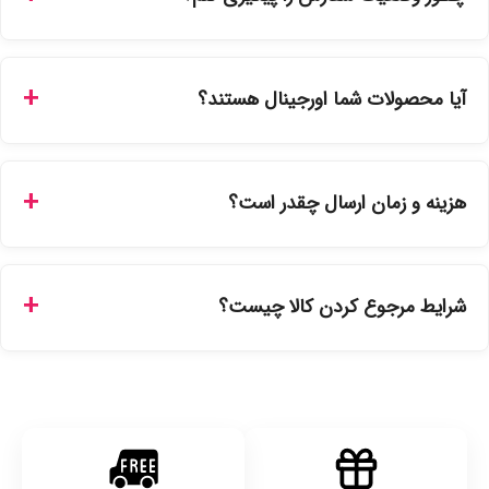
شما می‌توانید با ورود به حساب کاربری خود در بخش "سفارش‌های
من"، کد رهگیری پستی را دریافت کرده و یا از طریق پنل پیگیری
آیا محصولات شما اورجینال هستند؟
سفارشات در سایت، وضعیت لحظه‌ای مرسوله را مشاهده کنید.
بله، تمامی محصولات موجود در فروشگاه ما با ضمانت اصالت کالا
ارائه می‌شوند. محصولات آرایشی و بهداشتی مستقیماً از
هزینه و زمان ارسال چقدر است؟
نمایندگی‌های معتبر تهیه شده و دارای بچ‌کد قابل استعلام هستند.
ارسال برای خریدهای بالای 5 تومان رایگان است. زمان تحویل در
تهران را میتوانید ارسال فوری همان روز یا هر روز کاری دیگر
شرایط مرجوع کردن کالا چیست؟
انتخاب کنید و برای شهرستان‌ها بین یک الی ۳ روز کاری از طریق
پست پیشتاز خواهد بود.
با توجه به بهداشتی بودن محصولات، مرجوعی تنها در صورت آکبند
بودن محصول و یا وجود نقص فنی/اشتباه در ارسال تا ۷ روز
امکان‌پذیر است. لطفا قبل از باز کردن پلمپ کالا، آن را بررسی
کنید.