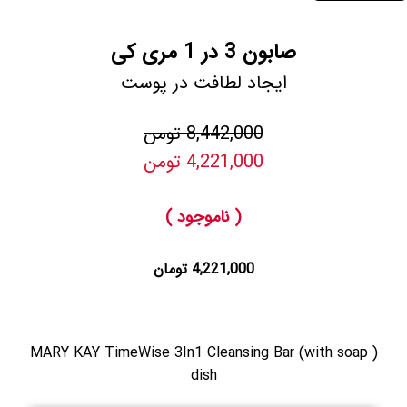
صابون 3 در 1 مری کی
ایجاد لطافت در پوست
8,442,000 تومن
4,221,000 تومن
( ناموجود )
4,221,000 تومان
( MARY KAY TimeWise 3In1 Cleansing Bar (with soap
dish