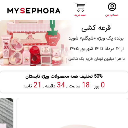
MY
S
EPHORA
حساب من
سبدخرید
50% تخفیف همه محصولات ویژه تابستان
20
34
18
0
روز -
ساعت :
دقیقه :
ثانیه