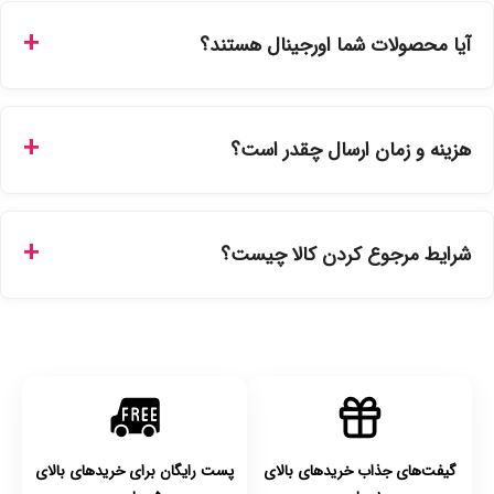
من"، کد رهگیری پستی را دریافت کرده و یا از طریق پنل پیگیری
آیا محصولات شما اورجینال هستند؟
سفارشات در سایت، وضعیت لحظه‌ای مرسوله را مشاهده کنید.
بله، تمامی محصولات موجود در فروشگاه ما با ضمانت اصالت کالا
ارائه می‌شوند. محصولات آرایشی و بهداشتی مستقیماً از
هزینه و زمان ارسال چقدر است؟
نمایندگی‌های معتبر تهیه شده و دارای بچ‌کد قابل استعلام هستند.
ارسال برای خریدهای بالای 5 تومان رایگان است. زمان تحویل در
تهران را میتوانید ارسال فوری همان روز یا هر روز کاری دیگر
شرایط مرجوع کردن کالا چیست؟
انتخاب کنید و برای شهرستان‌ها بین یک الی ۳ روز کاری از طریق
پست پیشتاز خواهد بود.
با توجه به بهداشتی بودن محصولات، مرجوعی تنها در صورت آکبند
بودن محصول و یا وجود نقص فنی/اشتباه در ارسال تا ۷ روز
امکان‌پذیر است. لطفا قبل از باز کردن پلمپ کالا، آن را بررسی
کنید.
گیفت‌های جذاب خریدهای بالای
پست رایگان برای خریدهای بالای