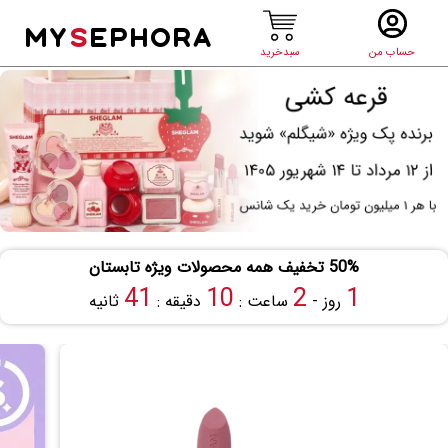
MY
S
EPHORA
حساب من
سبدخرید
50% تخفیف همه محصولات ویژه تابستان
40
10
2
1
روز -
ساعت :
دقیقه :
ثانیه