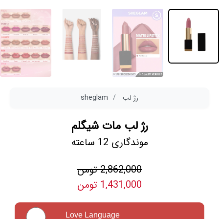
رژ لب
sheglam
رژ لب مات شیگلم
موندگاری 12 ساعته
2,862,000 تومن
1,431,000 تومن
Love Language