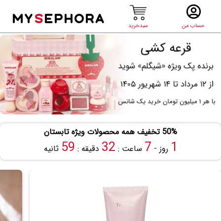
MY
S
EPHORA
حساب من
سبدخرید
50% تخفیف همه محصولات ویژه تابستان
58
32
7
1
روز -
ساعت :
دقیقه :
ثانیه