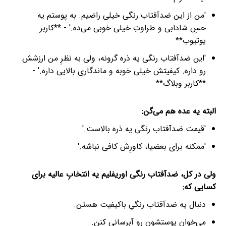
'من از این ضدآفتاب رنگی خیلی راضیم. به پوستم یه
حسِ شادابی و طراوتِ خیلی خوبی می‌ده.' - **کاربر
یوتیوب**
'این ضدآفتاب رنگی یه ذره گرونه، ولی به نظرِ من ارزشش
رو داره. کیفیتش خیلی خوبه و ماندگاری بالایی داره.' -
**کاربر وبلاگ**
البته یه عده هم می‌گن:
'قیمت ضدآفتاب رنگی یه ذره بالاست.'
'ممکنه برای بعضیا، کاورِش کافی نباشه.'
ولی در کل، ضدآفتاب رنگی اوریفلیم یه انتخابِ عالیه برای
کسایی که:
دنبال یه ضدآفتاب رنگیِ باکیفیت هستن.
می‌خوان پوستشون رو آبرسانی کنن.