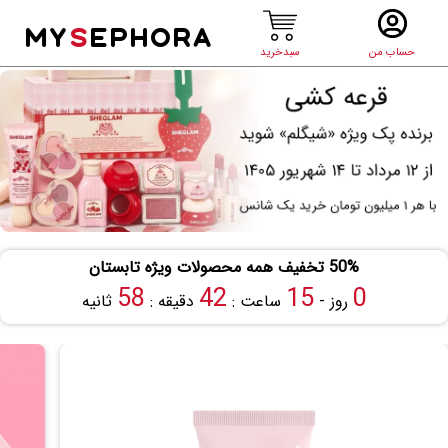
MY
S
EPHORA
حساب من
سبدخرید
50% تخفیف همه محصولات ویژه تابستان
58
42
15
0
روز -
ساعت :
دقیقه :
ثانیه