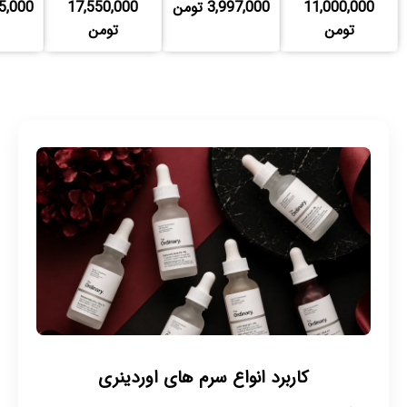
11,000,000
3,997,000 تومن
17,550,000
,125,000
تومن
تومن
کاربرد انواع سرم های اوردینری