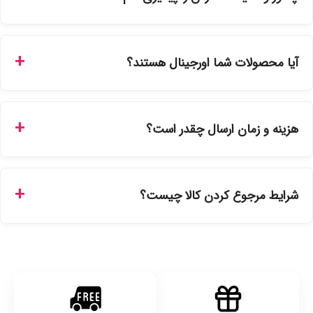
شما می‌توانید با ورود به حساب کاربری خود در بخش "سفارش‌های
من"، کد رهگیری پستی را دریافت کرده و یا از طریق پنل پیگیری
آیا محصولات شما اورجینال هستند؟
سفارشات در سایت، وضعیت لحظه‌ای مرسوله را مشاهده کنید.
بله، تمامی محصولات موجود در فروشگاه ما با ضمانت اصالت کالا
ارائه می‌شوند. محصولات آرایشی و بهداشتی مستقیماً از
هزینه و زمان ارسال چقدر است؟
نمایندگی‌های معتبر تهیه شده و دارای بچ‌کد قابل استعلام هستند.
ارسال برای خریدهای بالای 5 تومان رایگان است. زمان تحویل در
تهران را میتوانید ارسال فوری همان روز یا هر روز کاری دیگر
شرایط مرجوع کردن کالا چیست؟
انتخاب کنید و برای شهرستان‌ها بین یک الی ۳ روز کاری از طریق
پست پیشتاز خواهد بود.
با توجه به بهداشتی بودن محصولات، مرجوعی تنها در صورت آکبند
بودن محصول و یا وجود نقص فنی/اشتباه در ارسال تا ۷ روز
امکان‌پذیر است. لطفا قبل از باز کردن پلمپ کالا، آن را بررسی
کنید.