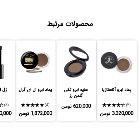
محصولات مرتبط
پماد ابرو آناستازیا
سایه ابرو تکی
پماد ابرو ال ای گرل
ژل ا
گلدن رز
★★★★★
620,000 تومن
★★★★★
★
(8)
(4)
(5)
3,320,000 تومن
1,872,000 تومن
,250,000