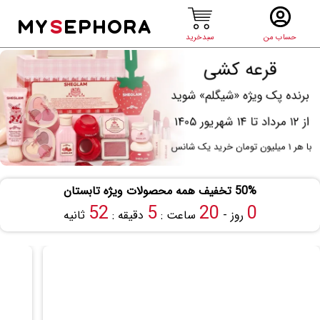
MY
S
EPHORA
حساب من
سبدخرید
50% تخفیف همه محصولات ویژه تابستان
52
5
20
0
روز -
ساعت :
دقیقه :
ثانیه