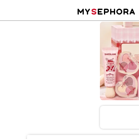
MY
S
EPHORA